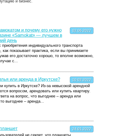
утацию и бизнес.
самокатом и почему его нужно
02.06.2022
газине «Samokat» — лучшем в
ний день
с приобретения индивидуального транспорта
, как показывает практика, если вы принимаете
умав его достаточно хорошо, то вполне возможно,
лучае с...
илья или аренда в Иркутске?
10.02.2022
и купить в Иркутске? Из-за невысокой арендной
тся вопросом, арендовать или купить квартиру.
вета на вопрос, что выгоднее – аренда или
то выгоднее – аренда...
 планшет
24.01.2022
льзователей не секрет, что планшеты