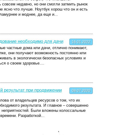
 совсем недавно, но они смогли затмить рынок
е ясно что лучше. Ноутбук хорош что он и есть
ламурнее и моднее, да еще и...
дование необходимо для дачи
16.01.2022
ые частные дома или дачи, отлично понимают,
упке, они получают возможность постоянно или
оживать в экологически безопасных условиях и
ся о своем здоровье....
й результат при продвижении
08.07.2020
ова от владельцев ресурсов о том, что их
обходимого результата. И главное – совершенно
х неприятностей. Были вложены колоссальные
времени. Разработкой...