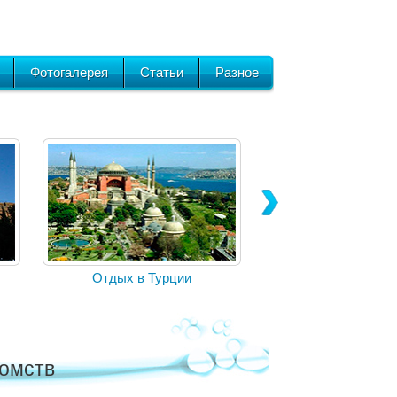
Фотогалерея
Статьи
Разное
Отдых в Турции
комств