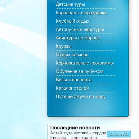
Детские туры
Карнавалы и праздники
Клубный отдых
Автобусные евротуры
Авиатуры по Европе
Круизы
Отдых на море
Корпоративные программы
Обучение за рубежом
Визы и паспорта
Каталог отелей
Путешествуем по миру
Последние новости
Алтай: путешествие к сердцу
25.12.2025
Евразии — где сходятся