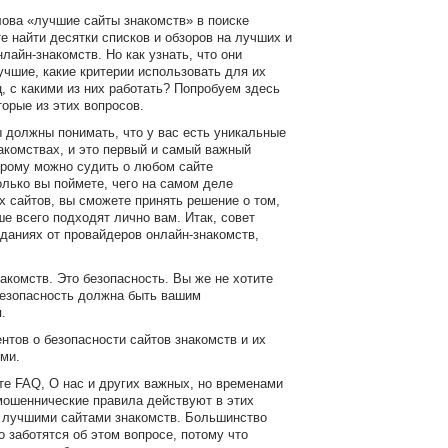
лова «лучшие сайты знакомств» в поиске
е найти десятки списков и обзоров на лучших и
лайн-знакомств. Но как узнать, что они
чшие, какие критерии использовать для их
ц, с какими из них работать? Попробуем здесь
торые из этих вопросов.
 должны понимать, что у вас есть уникальные
акомствах, и это первый и самый важный
орому можно судить о любом сайте
олько вы поймете, чего на самом деле
х сайтов, вы сможете принять решение о том,
ше всего подходят лично вам. Итак, совет
иданиях от провайдеров онлайн-знакомств,
акомств. Это безопасность. Вы же не хотите
безопасность должна быть вашим
.
нтов о безопасности сайтов знакомств и их
ми.
те FAQ, О нас и других важных, но временами
мошеннические правила действуют в этих
я лучшими сайтами знакомств. Большинство
 заботятся об этом вопросе, потому что