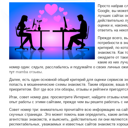
Просто набрав с
Google, вы может
лучших сайтах он
действительно лу
оценки и, наконе
ответить на неко
Прежде всего, вы
потребности в зн
критерий, по кот
знакомств. Как т
ожидаете от таки
какие из них луч
номер один: сядьте, расслабьтесь и подумайте о своих личных ож
тут
mamba отзывы
.
Далее, есть один основной общий критерий для оценки сервисов зн
попасть в мошеннические схемы знакомств. Таким образом, ваша 
приоритетом. Вот где все эти обзоры, отзывы и рейтинги пригодятся
Итак, совет номер два: просмотрите Интернет, найдите отзывы клие
опыт работы с этими сайтами, прежде чем вы решите работать с ни
Совет номер три: внимательно прочитайте всю информацию на сай
скучных страницах. Это может помочь вам определить, какие анти
агентствах знакомств, и выяснить, действительно ли они являютс
респектабельных, уважаемых и известных сайтов знакомств хорошо