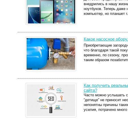
внедрились в нашу жизнь
ноутбуков. Теперь даже н
компьютер, но планшет г
Какое насосное обору
Приобретающие загородн
что благодаря такой пок
временно, по сезону, пр
таким образом позаботить
Как получить реальны
сайта?
Часто можно услышать сл
“детище” не приносит не
непонятны причины таки
усилия, потрачено много 