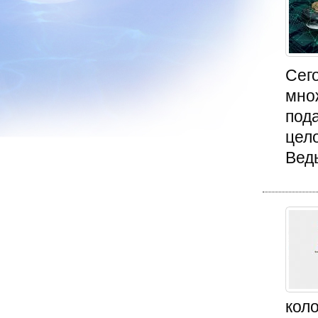
Сег
мно
под
цело
Ведь
кол