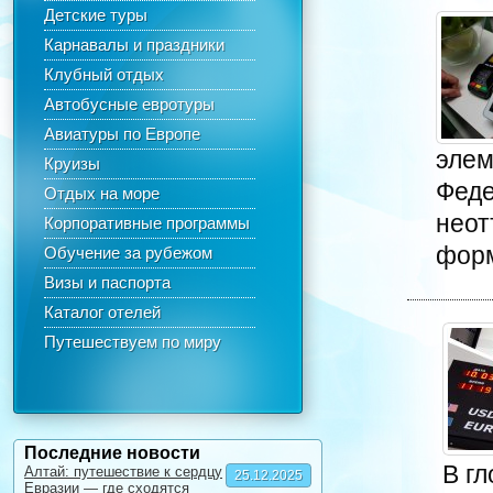
Детские туры
Карнавалы и праздники
Клубный отдых
Автобусные евротуры
Авиатуры по Европе
элем
Круизы
Феде
Отдых на море
неот
Корпоративные программы
форм
Обучение за рубежом
Визы и паспорта
Каталог отелей
Путешествуем по миру
Последние новости
В г
Алтай: путешествие к сердцу
25.12.2025
Евразии — где сходятся