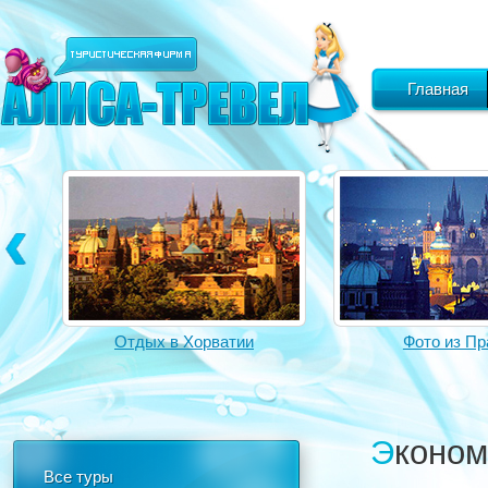
Главная
Отдых в Хорватии
Фото из Пр
Эконо
Все туры