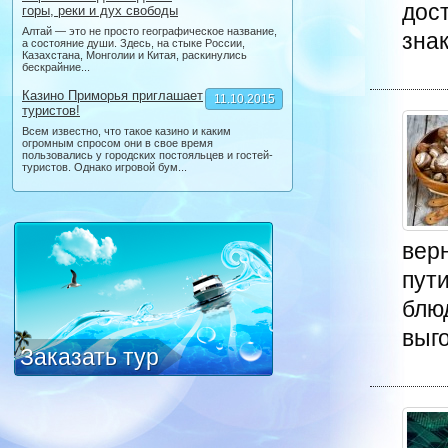
дос
горы, реки и дух свободы
Алтай — это не просто географическое название,
знак
а состояние души. Здесь, на стыке России,
Казахстана, Монголии и Китая, раскинулись
бескрайние...
Казино Приморья приглашает
11.10.2015
туристов!
Всем известно, что такое казино и каким
огромным спросом они в свое время
пользовались у городских постояльцев и гостей-
туристов. Однако игровой бум...
верн
пут
блю
выго
Заказать тур