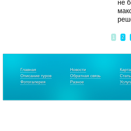
не б
мак
реше
1
2
Главная
Новости
Карта
Описание туров
Обратная связь
Стать
Фотогалерея
Разное
Услуг