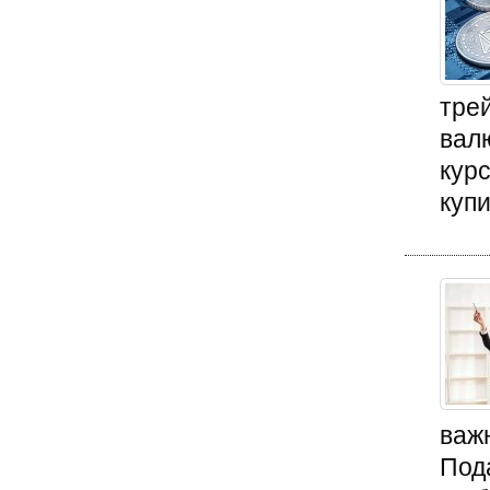
тре
вал
курс
купи
важ
Под