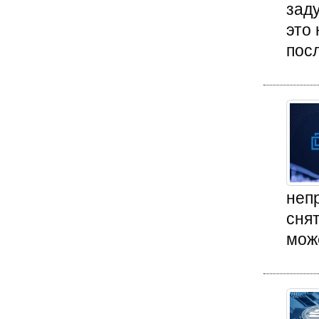
зад
это 
посл
неп
снят
мож