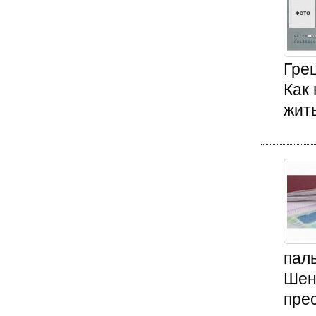
Гре
Как 
жить
пал
Шен
прес