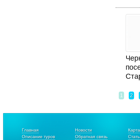
Чер
пос
Стар
1
2
Главная
Новости
Карта
Описание туров
Обратная связь
Стать