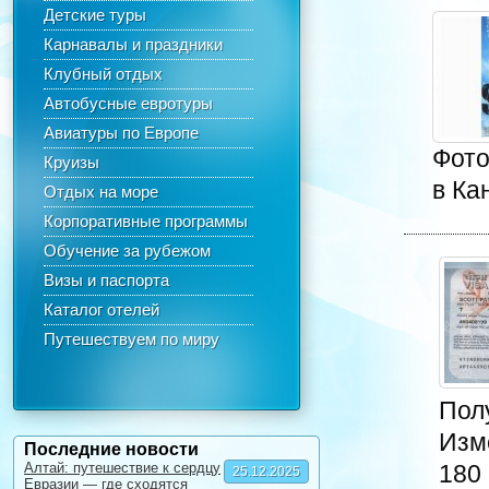
Детские туры
Карнавалы и праздники
Клубный отдых
Автобусные евротуры
Авиатуры по Европе
Фото
Круизы
в Ка
Отдых на море
Корпоративные программы
Обучение за рубежом
Визы и паспорта
Каталог отелей
Путешествуем по миру
Пол
Изм
Последние новости
Алтай: путешествие к сердцу
180 
25.12.2025
Евразии — где сходятся