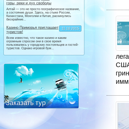
горы, реки и дух свободы
Алтай — это не просто географическое название,
а состояние души. Здесь, на стыке России,
Казахстана, Монголии и Китая, раскинулись
бескрайние...
Казино Приморья приглашает
11.10.2015
туристов!
Всем известно, что такое казино и каким
огромным спросом они в свое время
пользовались у городских постояльцев и гостей-
туристов. Однако игровой бум...
лег
США
грин
имм
Заказать тур