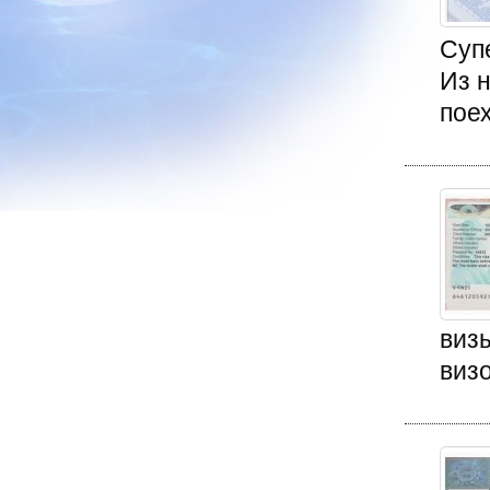
Суп
Из н
поех
виз
визо