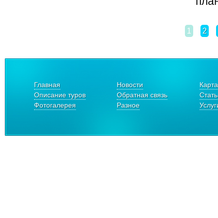
план
1
2
Главная
Новости
Карта
Описание туров
Обратная связь
Стать
Фотогалерея
Разное
Услуг