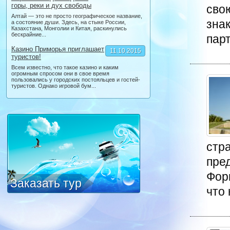
горы, реки и дух свободы
сво
Алтай — это не просто географическое название,
зна
а состояние души. Здесь, на стыке России,
Казахстана, Монголии и Китая, раскинулись
бескрайние...
парт
Казино Приморья приглашает
11.10.2015
туристов!
Всем известно, что такое казино и каким
огромным спросом они в свое время
пользовались у городских постояльцев и гостей-
туристов. Однако игровой бум...
стра
пре
Фор
Заказать тур
что 