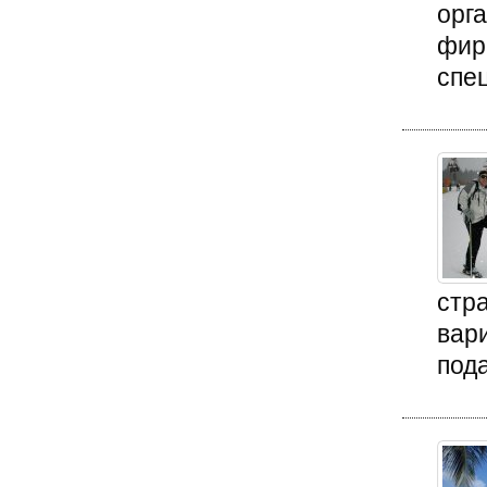
орг
фир
спец
стр
вари
пода