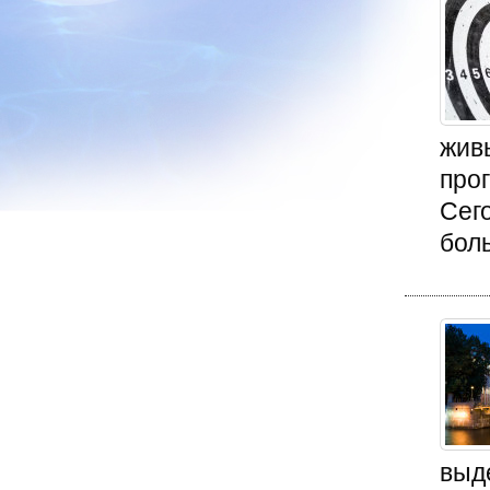
жив
прог
Сег
боль
выд