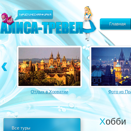
Главная
Отдых в Хорватии
Фото из Пр
Хобби
Все туры