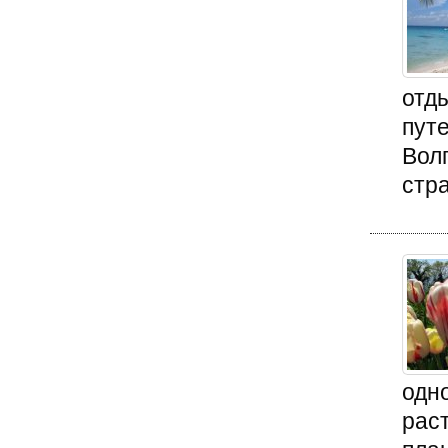
отд
путе
Вол
стра
одн
рас