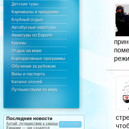
Детские туры
Карнавалы и праздники
Клубный отдых
Автобусные евротуры
Авиатуры по Европе
прин
Круизы
поме
Отдых на море
режи
Корпоративные программы
Обучение за рубежом
Визы и паспорта
Каталог отелей
Путешествуем по миру
стре
Последние новости
Алтай: путешествие к сердцу
что
25.12.2025
Евразии — где сходятся