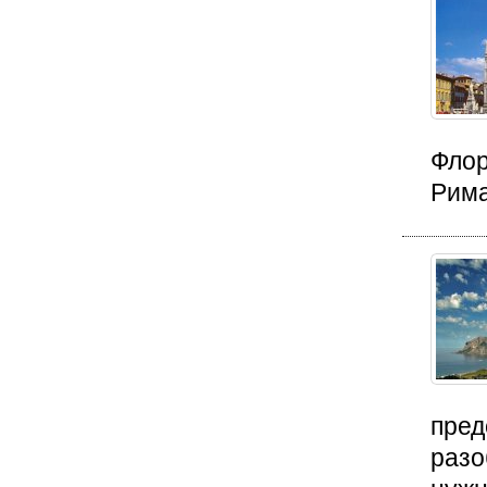
Флор
Рима
пред
разо