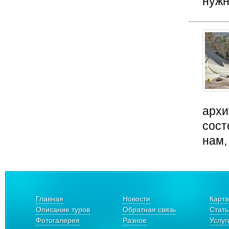
нужн
архи
сост
нам,
Главная
Новости
Карта
Описание туров
Обратная связь
Стать
Фотогалерея
Разное
Услуг