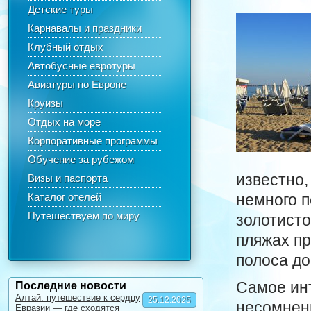
Детские туры
Карнавалы и праздники
Клубный отдых
Автобусные евротуры
Авиатуры по Европе
Круизы
Отдых на море
Корпоративные программы
Обучение за рубежом
известно,
Визы и паспорта
Каталог отелей
немного п
Путешествуем по миру
золотисто
пляжах пр
полоса до
Самое инт
Последние новости
Алтай: путешествие к сердцу
25.12.2025
несомненн
Евразии — где сходятся