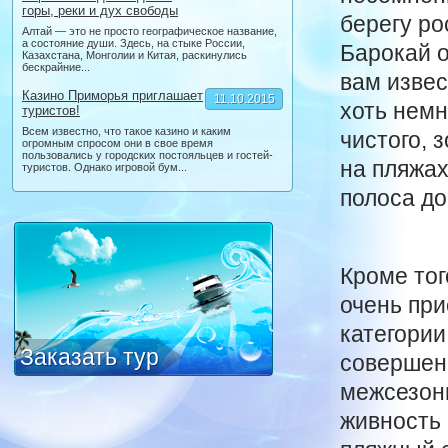
горы, реки и дух свободы
берегу ро
Алтай — это не просто географическое название,
а состояние души. Здесь, на стыке России,
Барокай о
Казахстана, Монголии и Китая, раскинулись
бескрайние...
вам извес
Казино Приморья приглашает
11.10.2015
хоть немн
туристов!
Всем известно, что такое казино и каким
чистого, 
огромным спросом они в свое время
пользовались у городских постояльцев и гостей-
на пляжах
туристов. Однако игровой бум...
полоса до
Кроме тог
очень при
категории
Заказать тур
совершенн
межсезонь
живность 