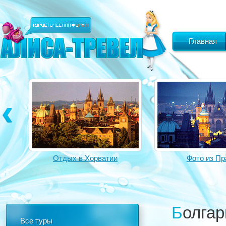
Главная
Отдых в Хорватии
Фото из Пр
Болга
Все туры