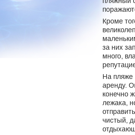
пляжный 
поражаютс
Кроме тог
великолеп
маленьким
за них за
много, вл
репутацие
На пляже 
аренду. О
конечно ж
лежака, н
отправить
чистый, д
отдыхающи