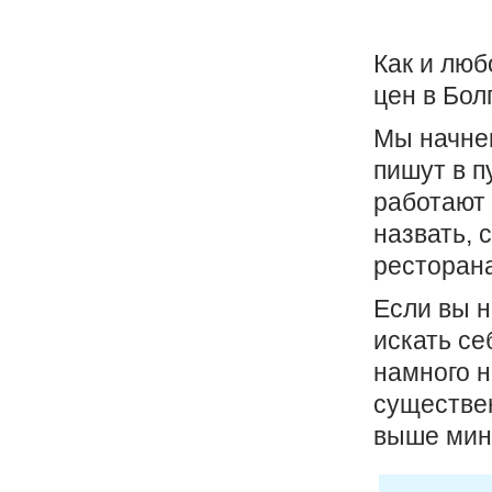
Как и люб
цен в Бол
Мы начнем
пишут в п
работают 
назвать, 
ресторан
Если вы н
искать се
намного н
существен
выше мини