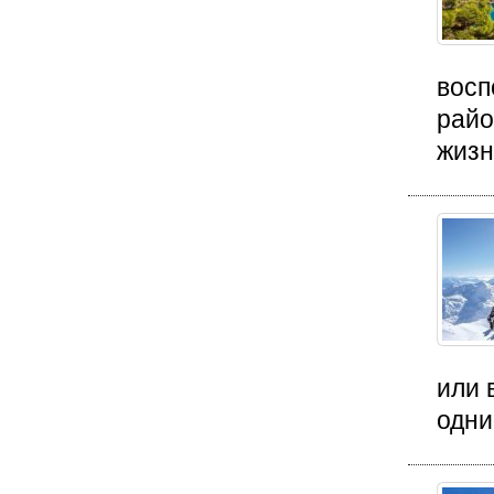
восп
райо
жизн
или 
одни