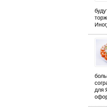
буду
торж
Иног
боль
согр
для 
офор