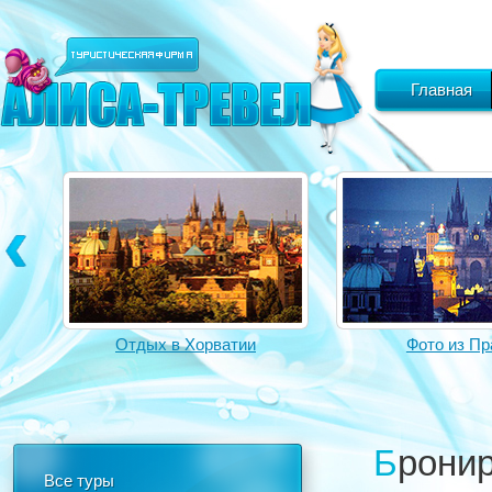
Главная
Отдых в Хорватии
Фото из Пр
Брони
Все туры