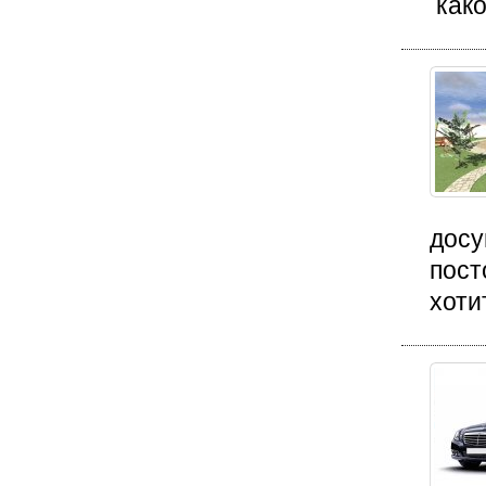
како
досу
пост
хоти