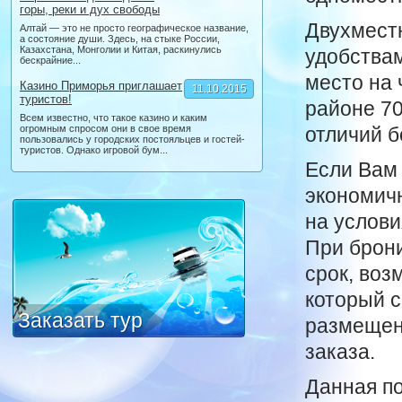
горы, реки и дух свободы
Двухмест
Алтай — это не просто географическое название,
а состояние души. Здесь, на стыке России,
Казахстана, Монголии и Китая, раскинулись
удобствам
бескрайние...
место на 
Казино Приморья приглашает
11.10.2015
туристов!
районе 70
Всем известно, что такое казино и каким
огромным спросом они в свое время
отличий б
пользовались у городских постояльцев и гостей-
туристов. Однако игровой бум...
Если Вам
экономичн
на услови
При брони
срок, воз
который с
Заказать тур
размещени
заказа.
Данная по