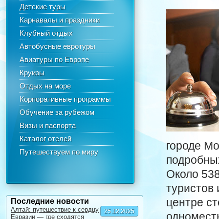
Детские туры
Карнавалы и праздники
Клубный отдых
Автобусные евротуры
Авиатуры по Европе
Круизы
Отдых на море
Корпоративные программы
Обучение за рубежом
Визы и паспорта
Каталог отелей
городе М
Путешествуем по миру
подробных
Около 53
туристов 
центре ст
Последние новости
Алтай: путешествие к сердцу
25.12.2025
одноместн
Евразии — где сходятся