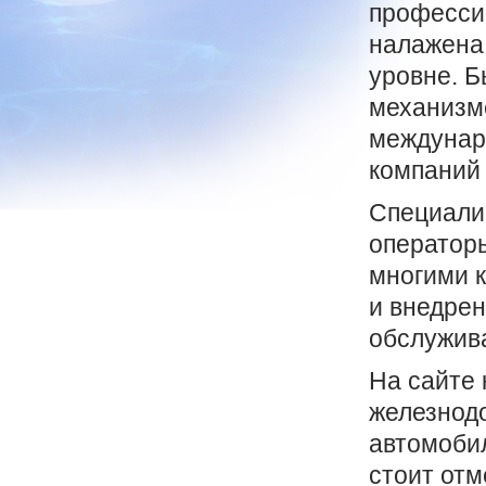
профессио
налажена
уровне. 
механизме
междунар
компаний 
Специали
операторы
многими 
и внедре
обслужива
На сайте 
железнодо
автомобил
стоит отме