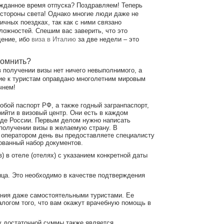
жданное время отпуска? Поздравляем! Теперь
 стороны света! Однако многие люди даже не
ичных поездках, так как с ними связано
ложностей. Спешим вас заверить, что это
ение, ибо
виза в Италию
за две недели – это
помнить?
 получении визы нет ничего невыполнимого, а
ие к туристам оправдано многолетним мировым
чнем!
обой паспорт РФ, а также годный загранпаспорт,
ийти в визовый центр. Они есть в каждом
оде России. Первым делом нужно написать
получении визы в желаемую страну. В
 оператором день вы предоставляете специалисту
ованный набор документов.
) в отеле (отелях) с указанием конкретной даты
нца. Это необходимо в качестве подтверждения
ения даже самостоятельными туристами. Ее
алогом того, что вам окажут врачебную помощь в
у достаточной суммы также является