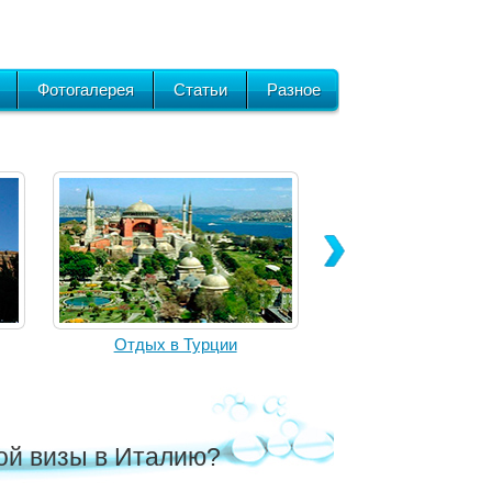
Фотогалерея
Статьи
Разное
Отдых в Турции
кой визы в Италию?