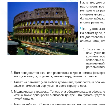
Наступило долго
вам открыты все
мечтают о загран
слишком много с
большое заблужд
вполне реально.
Что нужно за
На самом деле, в
каждое требован
опытом. Итак, на
Захватив с с
вам нужно пр
крупном гор
заявление о 
назначенный
регламентир
Вам понадобится скан или распечатка о брони номера (номеров
заезда и выезда, подтвержденная сотрудником гостиницы.
Билет на самолет (или любой другой вид транспорта) в оба ко
вашего намеренья вернуться в свою страну в срок.
Медицинская страховка. Теперь она обязательна для оформл
можно также приобрести в визовом центре. Эта бумага будет з
чужой стране.
Банковский счет. Справка о наличии на вашем расчетном счет