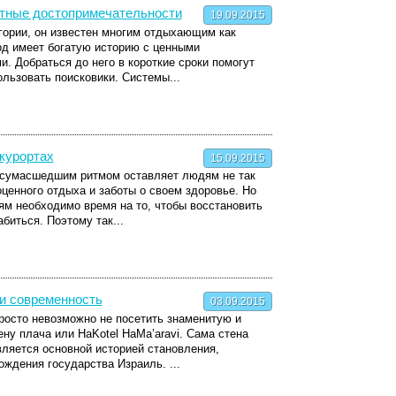
стные достопримечательности
19.09.2015
гории, он известен многим отдыхающим как
од имеет богатую историю с ценными
. Добраться до него в короткие сроки помогут
ользовать поисковики. Системы...
курортах
15.09.2015
 сумасшедшим ритмом оставляет людям не так
ценного отдыха и заботы о своем здоровье. Но
м необходимо время на то, чтобы восстановить
биться. Поэтому так...
 и современность
03.09.2015
росто невозможно не посетить знаменитую и
ну плача или HaKotel HaMa’aravi. Сама стена
вляется основной историей становления,
ождения государства Израиль. ...