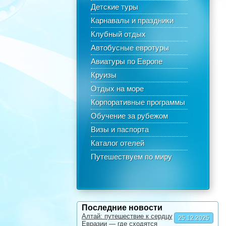
Детские туры
Карнавалы и праздники
Клубный отдых
Автобусные евротуры
Авиатуры по Европе
Круизы
Отдых на море
Корпоративные программы
Обучение за рубежом
Визы и паспорта
Каталог отелей
Путешествуем по миру
Последние новости
Алтай: путешествие к сердцу
25.12.2025
Евразии — где сходятся