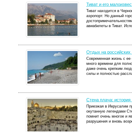
Тиват и его малоизве
Тиват находится в Черно
аэропорт. Но данный гор
достопримечательностями
авиабилеты в Тиват. Исп
Отдых на российских 
Современная жизнь с ее
много времени для полно
даже очень крепким людя
силы и полностью рассла
Стена плача: история
Приезжая в Иерусалим п
окутанную легендами Сте
помнит очень многое и я
разрушения и вновь возр