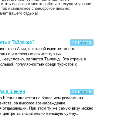
стать справка с места работы о текущем уровне
 так называемое спонсорское письмо.
ачат вашего отдыха!
еть в Тайланде?
21.10.2015
х стран Азии, в которой имеется много
оды и интересных архитектурных
 безусловно, является Таиланд. Эта страна в
большой популярностью среди туристов с
да в Шенген
01.10.2015
 в Шенген является не более чем рекламным
ентств, за высокое вознаграждение
 отдыхающих. При этом ту же самую визу можно
 центре за значительно меньшую сумму...