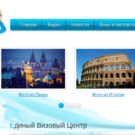
Главная
Видео
Новости
Визы и паспорта
Фото из Праги
Фото из Италии
Единый Визовый Центр