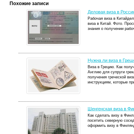
Похожие записи
Деловая виза в Росси
Рабочая виза в Китайдел
виза в Китай. Фото. Про
знания о получении рабоч
Нужна ли виза в Грец
Виза в Грецию. Как получ
Англию для супруги грек
получения греческой виз
инструкциям, которые при
Шенгенская виза в Ф
Как сделать визу в Финл
посетить северную сосед
оформить визу в Финлянд