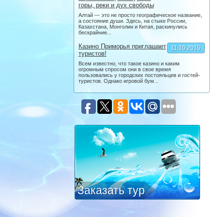
горы, реки и дух свободы
Алтай — это не просто географическое название,
а состояние души. Здесь, на стыке России,
Казахстана, Монголии и Китая, раскинулись
бескрайние...
Казино Приморья приглашает
11.10.2015
туристов!
Всем известно, что такое казино и каким
огромным спросом они в свое время
пользовались у городских постояльцев и гостей-
туристов. Однако игровой бум...
Заказать тур