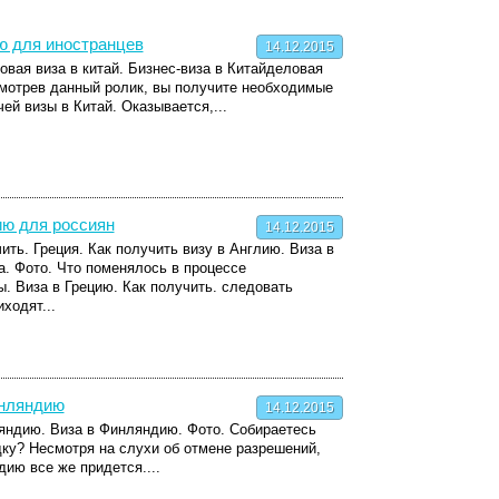
ю для иностранцев
14.12.2015
овая виза в китай. Бизнес-виза в Китайделовая
смотрев данный ролик, вы получите необходимые
ей визы в Китай. Оказывается,...
ию для россиян
14.12.2015
ить. Греция. Как получить визу в Англию. Виза в
а. Фото. Что поменялось в процессе
ы. Виза в Грецию. Как получить. следовать
ходят...
инляндию
14.12.2015
яндию. Виза в Финляндию. Фото. Собираетесь
ку? Несмотря на слухи об отмене разрешений,
ию все же придется....