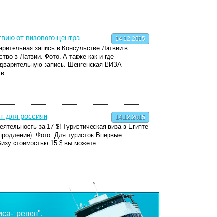
твию от визового центра
14.12.2015
рительная запись в Консульстве Латвии в
тво в Латвии. Фото. А также как и где
едварительную запись. Шенгенская ВИЗА
в...
ет для россиян
14.12.2015
еятельность за 17 $! Туристическая виза в Египте
 продление). Фото. Для туристов Впервые
Визу стоимостью 15 $ вы можете
иса-тревел".