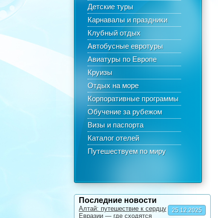
Детские туры
Карнавалы и праздники
Клубный отдых
Автобусные евротуры
Авиатуры по Европе
Круизы
Отдых на море
Корпоративные программы
Обучение за рубежом
Визы и паспорта
Каталог отелей
Путешествуем по миру
Последние новости
Алтай: путешествие к сердцу
25.12.2025
Евразии — где сходятся