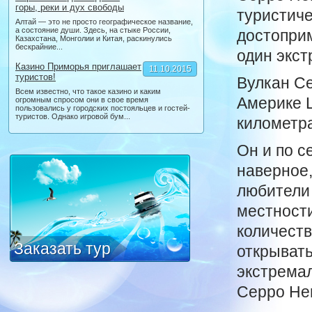
горы, реки и дух свободы
туристиче
Алтай — это не просто географическое название,
а состояние души. Здесь, на стыке России,
достоприм
Казахстана, Монголии и Китая, раскинулись
бескрайние...
один экст
Казино Приморья приглашает
11.10.2015
туристов!
Вулкан С
Всем известно, что такое казино и каким
Америке Ц
огромным спросом они в свое время
пользовались у городских постояльцев и гостей-
туристов. Однако игровой бум...
километра
Он и по с
наверное,
любители 
местност
количеств
Заказать тур
открывать
экстремал
Серро Не