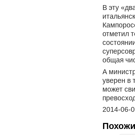
В эту «дв
итальянск
Кампоросс
отметил т
состоянии
суперсов
общая чис
А министр
уверен в 
может сви
превосход
2014-06-0
Похожи