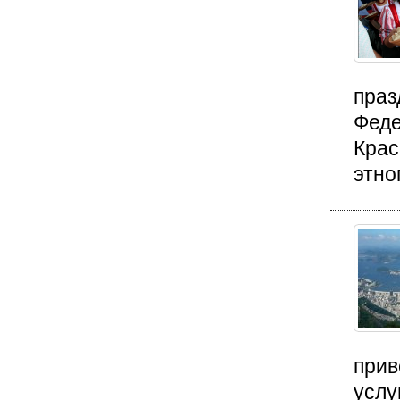
праз
Феде
Крас
этно
прив
услу