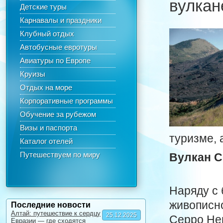
вулкан
Детские туры
Карнавалы и праздники
Клубный отдых
Автобусные евротуры
Авиатуры по Европе
Круизы
Отдых на море
Корпоративные программы
Обучение за рубежом
Визы и паспорта
туризме, 
Каталог отелей
Путешествуем по миру
Вулкан С
Наряду с
живописно
Последние новости
Алтай: путешествие к сердцу
25.12.2025
Серро Не
Евразии — где сходятся