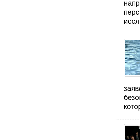
напр
перс
иссл
заяв
безо
кото