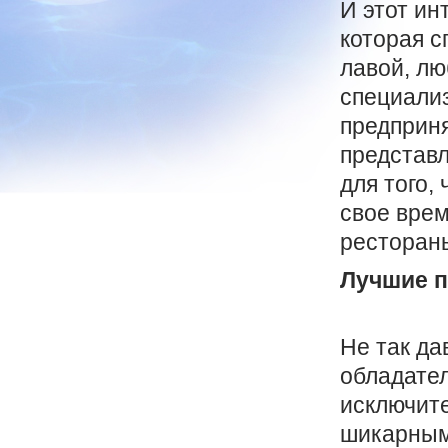
И этот ин
которая с
лавой, лю
специализ
предприня
представл
для того,
свое врем
рестораны
Лучшие п
Не так да
обладател
исключите
шикарным 