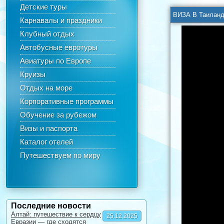
Детские туры
ВИЗА В Таиланд!
Карнавалы и праздники
Клубный отдых
Автобусные евротуры
Авиатуры по Европе
Круизы
Отдых на море
Корпоративные программы
Обучение за рубежом
Визы и паспорта
Каталог отелей
Путешествуем по миру
Последние новости
Алтай: путешествие к сердцу
25.12.2025
Евразии — где сходятся