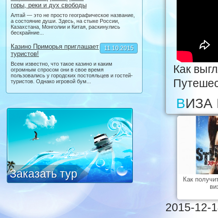
горы, реки и дух свободы
Алтай — это не просто географическое название,
а состояние души. Здесь, на стыке России,
Казахстана, Монголии и Китая, раскинулись
бескрайние...
Казино Приморья приглашает
11.10.2015
туристов!
Всем известно, что такое казино и каким
Как выг
огромным спросом они в свое время
пользовались у городских постояльцев и гостей-
Путешес
туристов. Однако игровой бум...
ВИЗА
Заказать тур
Как получи
ви
2015-12-1