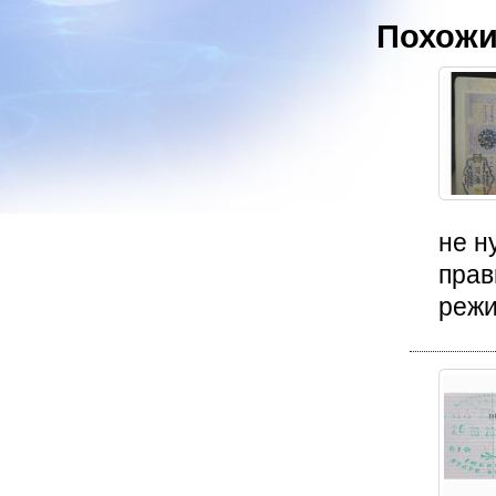
Похожи
не н
прав
режи