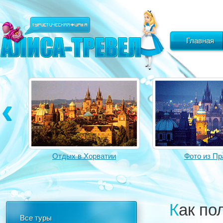
Главная
Отдых в Хорватии
Фото из Пр
Как п
Все туры