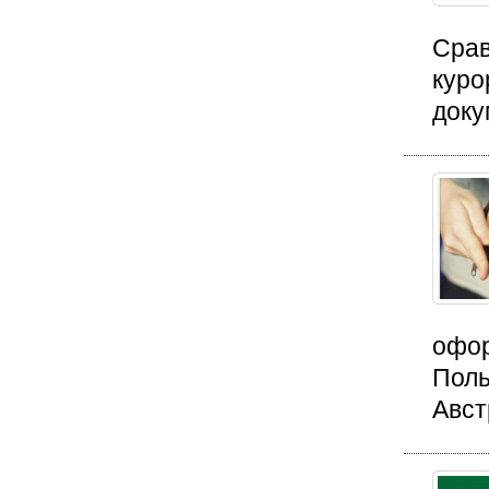
Срав
куро
доку
офор
Поль
Авст