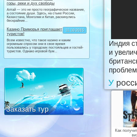
горы, реки и дух свободы
Алтай — это не просто географическое название,
а состояние души. Здесь, на стыке России,
Казахстана, Монголии и Китая, раскинулись
бескрайние...
Казино Приморья приглашает
11.10.2015
туристов!
Всем известно, что такое казино и каким
Индия с
огромным спросом они в свое время
пользовались у городских постояльцев и гостей-
и увелич
туристов. Однако игровой бум...
британс
проблем
У рос
Заказать тур
Как получи
ви