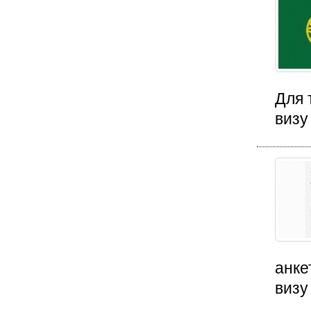
Для 
визу
анке
визу