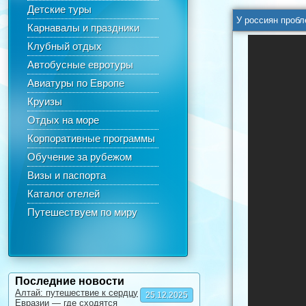
Детские туры
У россиян пробл
Карнавалы и праздники
Клубный отдых
Автобусные евротуры
Авиатуры по Европе
Круизы
Отдых на море
Корпоративные программы
Обучение за рубежом
Визы и паспорта
Каталог отелей
Путешествуем по миру
Последние новости
Алтай: путешествие к сердцу
25.12.2025
Евразии — где сходятся