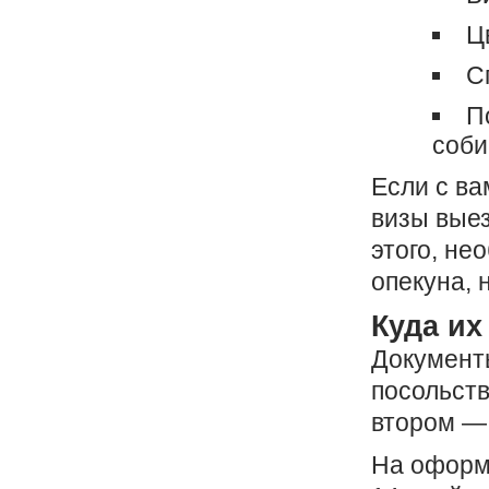
Ц
С
П
соби
Если с ва
визы выез
этого, не
опекуна, 
Куда их
Документы
посольств
втором — 
На оформл