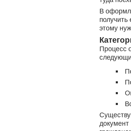
В оформл
получить 
этому нуж
Категор
Процесс 
следующи
П
П
О
В
Существую
документ 