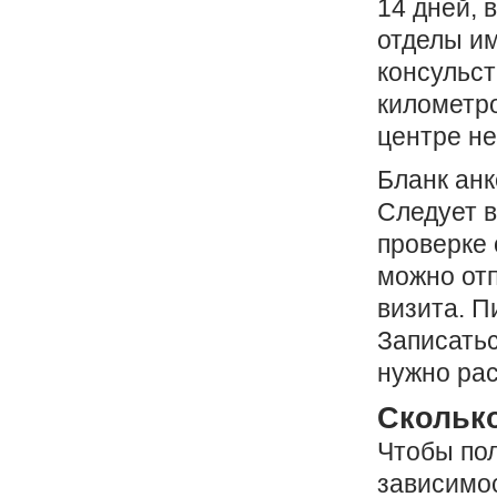
14 дней, 
отделы им
консульст
километро
центре не
Бланк анк
Следует в
проверке 
можно отп
визита. П
Записатьс
нужно рас
Сколько
Чтобы пол
зависимос