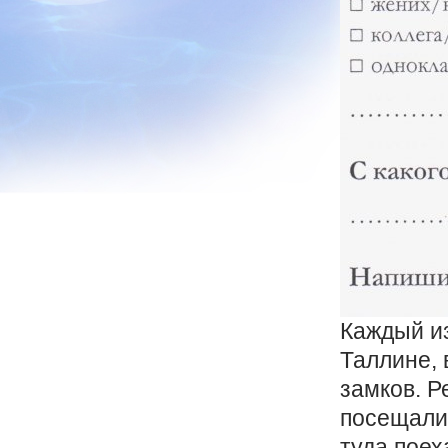
Каждый из
Таллине, 
замков. Р
посещали 
туда поех