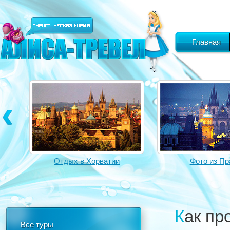
Главная
Фото из Праги
Фото из И
Как п
Все туры