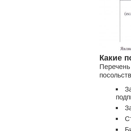
Какие п
Перечень 
посольств
З
подп
З
С
Б