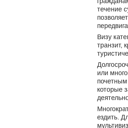
гражданам
течение с
позволяет
передвига
Визу кате
транзит, 
туристиче
Долгосроч
или много
почетным
которые 
деятельно
Многократ
ездить. Д
мультивиз