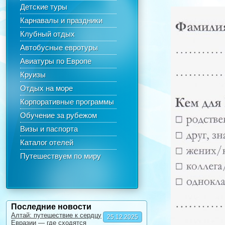
Детские туры
Карнавалы и праздники
Клубный отдых
Автобусные евротуры
Авиатуры по Европе
Круизы
Отдых на море
Корпоративные программы
Обучение за рубежом
Визы и паспорта
Каталог отелей
Путешествуем по миру
Последние новости
Алтай: путешествие к сердцу
25.12.2025
Евразии — где сходятся