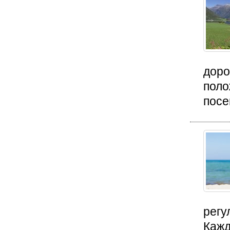
доро
поло
посе
регу
Кажд