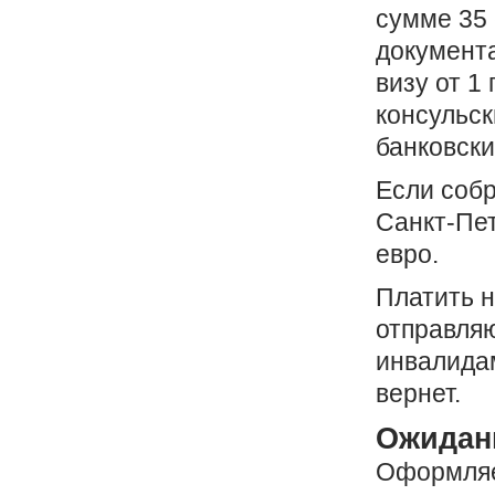
сумме 35
документа
визу от 1
консульск
банковск
Если собр
Санкт-Пет
евро.
Платить н
отправляю
инвалидам
вернет.
Ожидан
Оформляет