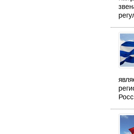
звен
регу
явля
реги
Росс