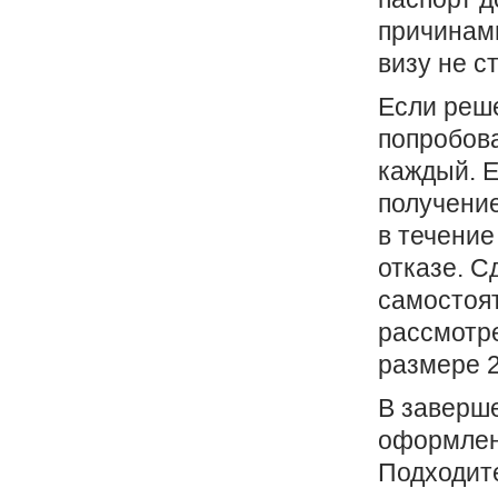
причинами
визу не с
Если реше
попробова
каждый. Е
получение
в течение
отказе. С
самостоят
рассмотре
размере 2
В заверше
оформлен
Подходите