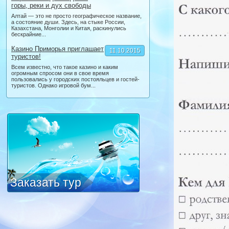
горы, реки и дух свободы
Алтай — это не просто географическое название,
а состояние души. Здесь, на стыке России,
Казахстана, Монголии и Китая, раскинулись
бескрайние...
Казино Приморья приглашает
11.10.2015
туристов!
Всем известно, что такое казино и каким
огромным спросом они в свое время
пользовались у городских постояльцев и гостей-
туристов. Однако игровой бум...
Заказать тур