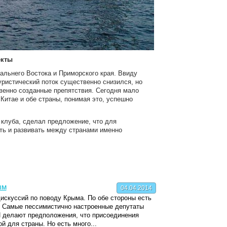
екты
альнего Востока и Приморского края. Ввиду
уристический поток существенно снизился, но
твенно созданные препятствия. Сегодня мало
итае и обе страны, понимая это, успешно
 клуба, сделал предложение, что для
ть и развивать между странами именно
ым
04.04.2014
искуссий по поводу Крыма. По обе стороны есть
. Самые пессимистично настроенные депутаты
делают предположения, что присоединения
й для страны. Но есть много...