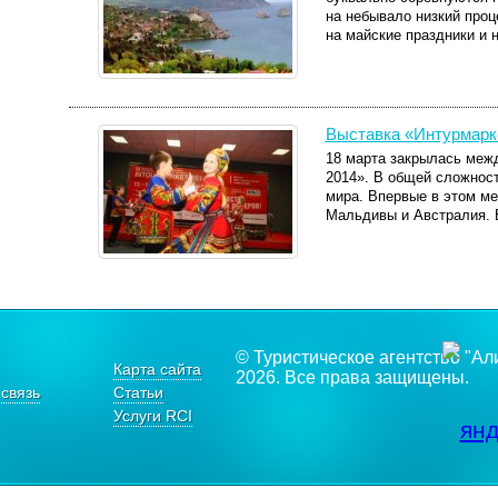
на небывало низкий проц
на майские праздники и 
Выставка «Интурмарк
18 марта закрылась меж
2014». В общей сложност
мира. Впервые в этом ме
Мальдивы и Австралия. В
© Туристическое агентство "Ал
Карта сайта
2026. Все права защищены.
связь
Статьи
Услуги RCI