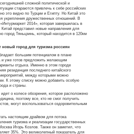
 сегодняшней сложной политической и
итуации стараются привлечь к себе российских
но это видно по Турции и Египту. Но Китай это
ля укрепления дружественных отношений. В
 «Интурмаркет 2014», которая завершилась в
, Китай представил новые направления для
но город Тяньцзинь, который находится в 120км
 новый город для туризма россиян
бладает большим потенциалом в плане
а и уже готов предложить желающим
арианты отдыха. Именно в этом городе
няя резиденция последнего китайского
 мероприятий, между которыми можно
и. К этому списку можно добавить особую
орода и страны.
идет о колесе обозрения, которое расположено
дицина, поэтому все, кто не смог получить
истов, могут воспользоваться оздоровительным
тать настоящим драйвом для потока
вления туризма и реализации государственных
Москва Игорь Козлов. Также он заметил, что
вляет 35%. Это великолепный показатель для