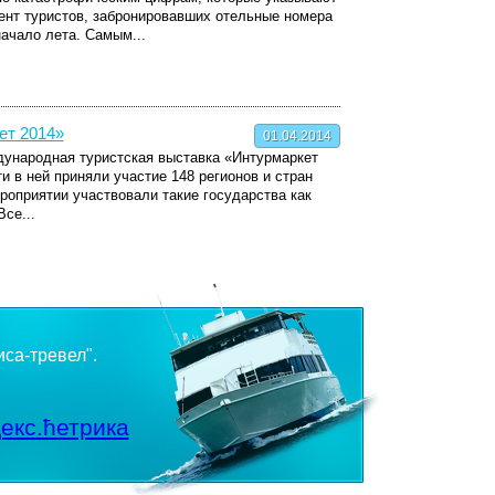
ент туристов, забронировавших отельные номера
начало лета. Самым...
ет 2014»
01.04.2014
дународная туристская выставка «Интурмаркет
и в ней приняли участие 148 регионов и стран
роприятии участвовали такие государства как
се...
иса-тревел".