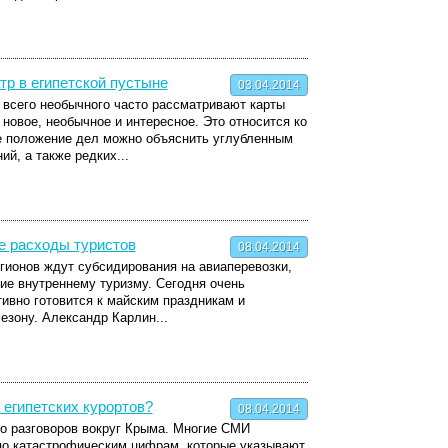
р в египетской пустыне
03.04.2014
 всего необычного часто рассматривают карты
 новое, необычное и интересное. Это относится ко
ое положение дел можно объяснить углубленным
й, а также редких...
е расходы туристов
08.04.2014
гионов ждут субсидирования на авиаперевозки,
тие внутреннему туризму. Сегодня очень
ктивно готовится к майским праздникам и
зону. Александр Карлин...
египетских курортов?
08.04.2014
о разговоров вокруг Крыма. Многие СМИ
по катастрофическим цифрам, которые указывают