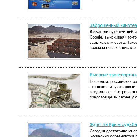
Заброшенный кинотеат
Любители путешествий и
Google, выискивая что-то
всем частям света. Так
поиском новых впечатлени
Высокие транспортны
Несколько российских ре
что позволит дать разви
актуально, т.к. страна а
предстоящему летнему се
Ждет ли Крым судьба 
Сегодня достаточно мног
буквально соревнуются 