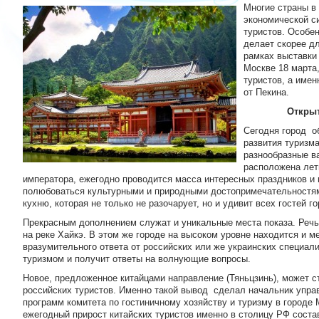
Многие страны в
экономической с
туристов. Особен
делает скорее д
рамках выставки
Москве 18 марта
туристов, а имен
от Пекина.
Открыт
Сегодня город о
развития туризм
разнообразные в
расположена лет
императора, ежегодно проводится масса интересных праздников и
полюбоваться культурными и природными достопримечательностям
кухню, которая не только не разочарует, но и удивит всех гостей г
Прекрасным дополнением служат и уникальные места показа. Речь 
на реке Хайкэ. В этом же городе на высоком уровне находится и ме
вразумительного ответа от российских или же украинских специал
туризмом и получит ответы на волнующие вопросы.
Новое, предложенное китайцами направление (Тяньцзинь), может с
российских туристов. Именно такой вывод сделал начальник упра
программ комитета по гостиничному хозяйству и туризму в городе 
ежегодный прирост китайских туристов именно в столицу РФ соста