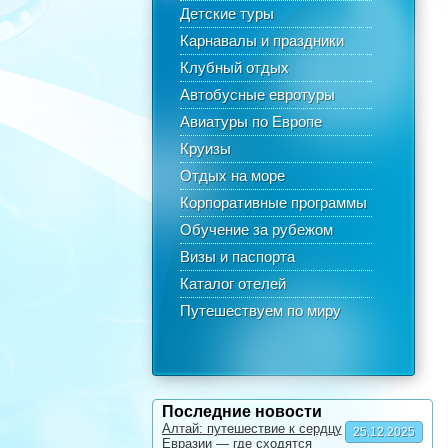
Детские туры
Карнавалы и праздники
Клубный отдых
Автобусные евротуры
Авиатуры по Европе
Круизы
Отдых на море
Корпоративные программы
Обучение за рубежом
Визы и паспорта
Каталог отелей
Путешествуем по миру
Последние новости
Алтай: путешествие к сердцу
25.12.2025
Евразии — где сходятся