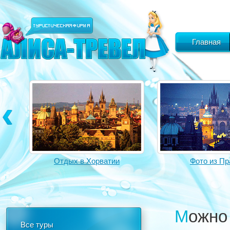
Главная
Отдых в Хорватии
Фото из Пр
Можн
Все туры