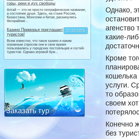
горы, реки и дух свободы
Однако, э
Алтай — это не просто географическое название,
а состояние души. Здесь, на стыке России,
остановит
Казахстана, Монголии и Китая, раскинулись
бескрайние...
агенство 
Казино Приморья приглашает
11.10.2015
туристов!
какие-либ
Всем известно, что такое казино и каким
достаточн
огромным спросом они в свое время
пользовались у городских постояльцев и гостей-
туристов. Однако игровой бум...
Кроме тог
планирова
кошелька 
услуги. С
то образо
своем хот
Заказать тур
потерялос
Конечно ж
без турис