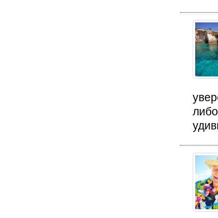
увер
либо
удив