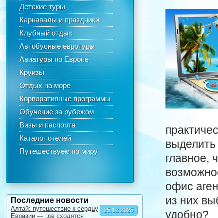
Детские туры
Карнавалы и праздники
Клубный отдых
Автобусные евротуры
Авиатуры по Европе
Круизы
Отдых на море
Корпоративные программы
Обучение за рубежом
Визы и паспорта
практичес
Каталог отелей
выделить 
Путешествуем по миру
главное, 
возможнос
офис аген
из них вы
Последние новости
Алтай: путешествие к сердцу
25.12.2025
удобно?
Евразии — где сходятся