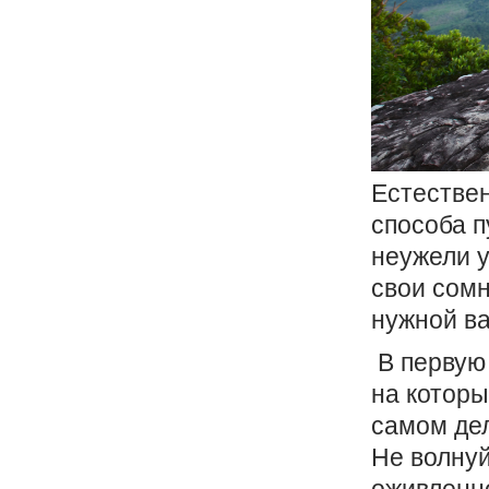
Естествен
способа п
неужели у
свои сомн
нужной в
В первую
на которы
самом дел
Не волнуй