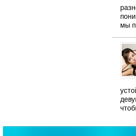
разн
пони
мы п
усто
деву
чтоб