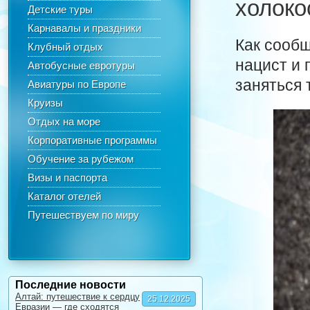
холоко
Детские туры
Карнавалы и праздники
Как сооб
Клубный отдых
нацист и 
Автобусные евротуры
заняться
Авиатуры по Европе
Круизы
Отдых на море
Корпоративные программы
Обучение за рубежом
Визы и паспорта
Каталог отелей
Путешествуем по миру
Последние новости
Алтай: путешествие к сердцу
25.12.2025
Евразии — где сходятся