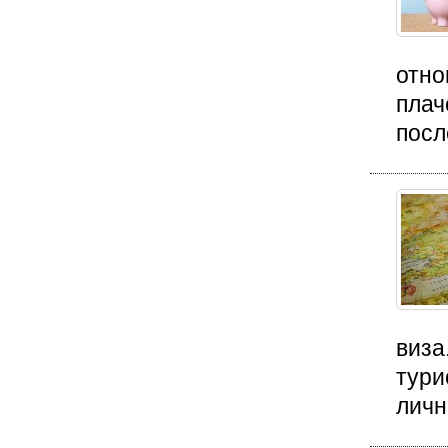
отно
плач
посл
виза
тури
личн