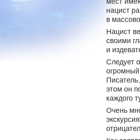
мест имею
нацист ра
в массово
Нацист в
своими гл
и издеват
Следует о
огромный 
Писатель,
этом он п
каждого т
Очень мн
экскурсия
отрицател