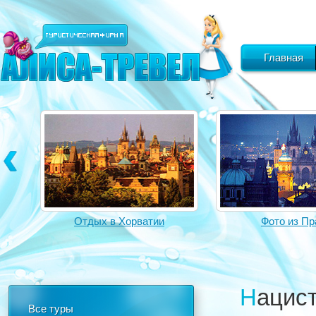
Главная
Отдых в Хорватии
Фото из Пр
Нацист проводит экскурсии по местам
Все туры