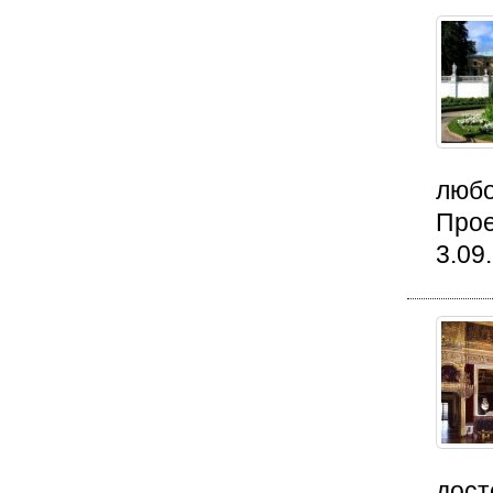
любо
Прое
3.09
дост