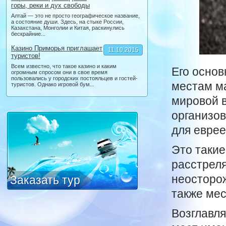
горы, реки и дух свободы
Алтай — это не просто географическое название,
а состояние души. Здесь, на стыке России,
Казахстана, Монголии и Китая, раскинулись
бескрайние...
Казино Приморья приглашает
11.10.2015
туристов!
Всем известно, что такое казино и каким
Его основ
огромным спросом они в свое время
пользовались у городских постояльцев и гостей-
местам м
туристов. Однако игровой бум...
мировой в
организов
для еврее
Это такие
расстрел
неосторож
Заказать тур
также мес
Возглавля