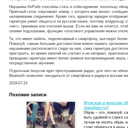
Наушники AirPods способны стать и собеседником, поскольку обла
Приятный голос озвучивает номер, с которого вам звонят, сообщае
налаживании соединения. Кроме того, идикатор зарядки отображает
гарнитура умеет общаться на русском языке, поэтому владельцу эт
«нет», принимая или отклоняя вызов. Если же вам не хочется, чтоб
своими подсказками, функцию голосового управления можно отклю
Та, что имеет кабель, подключаемый к смартфону, выглядит боле
Пожалуй, самым большим достоинством можно назвать эргономичн
наушниками располагается сзади на шее, сама гарнитура достаточн
пристроить, во время занятий не слетает и не натирает, практичес
проводная гарнитура имеет более громкое воспроизведение звука,
посредственное звучание.
Отдельным бонусом идет прослушивание радио, для чего не обяза
Bluetooth позволяет находиться от смартфона в радиусе восьми ме
2019-07-24
Похожие записи
Мужская и женская обу
приобрести?
Обувь – это, пожалуй, с
быть удобной и строго с
лучше не носить обувь н
стоит обуваться в кеды, 