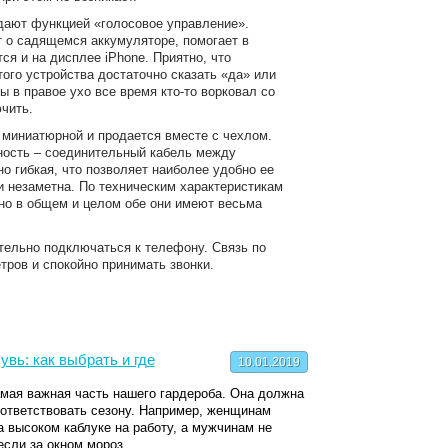
дают функцией «голосовое управление».
т о садящемся аккумуляторе, помогает в
ся и на дисплее iPhone. Приятно, что
ого устройства достаточно сказать «да» или
ы в правое ухо все время кто-то ворковал со
чить.
е миниатюрной и продается вместе с чехлом.
ость – соединительный кабель между
о гибкая, что позволяет наиболее удобно ее
ки незаметна. По техническим характеристикам
 но в общем и целом обе они имеют весьма
тельно подключаться к телефону. Связь по
тров и спокойно принимать звонки.
вь: как выбрать и где
10.01.2019
амая важная часть нашего гардероба. Она должна
оответствовать сезону. Например, женщинам
а высоком каблуке на работу, а мужчинам не
если за окном мороз...