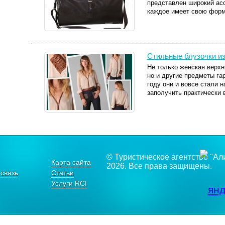
представлен широкий асс
каждое имеет свою форму
Стильные блузочки из
Не только женская верхн
но и другие предметы га
году они и вовсе стали 
заполучить практически в
© Туристическое агентство "Ал
Карта сайта
2026. Все права защищены.
связь
Статьи
Услуги RCI