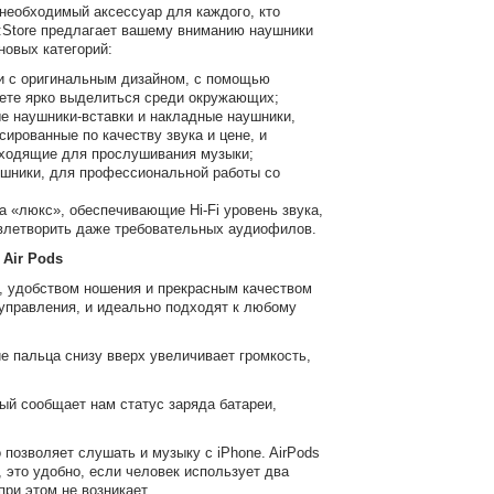
необходимый аксессуар для каждого, кто
e:Store предлагает вашему вниманию наушники
новых категорий:
и с оригинальным дизайном, с помощью
ете ярко выделиться среди окружающих;
ые наушники-вставки и накладные наушники,
ированные по качеству звука и цене, и
ходящие для прослушивания музыки;
ушники, для профессиональной работы со
а «люкс», обеспечивающие Hi-Fi уровень звука,
влетворить даже требовательных аудиофилов.
Air Pods
 удобством ношения и прекрасным качеством
управления, и идеально подходят к любому
 пальца снизу вверх увеличивает громкость,
ый сообщает нам статус заряда батареи,
позволяет слушать и музыку с iPhone. AirPods
 это удобно, если человек использует два
ри этом не возникает.