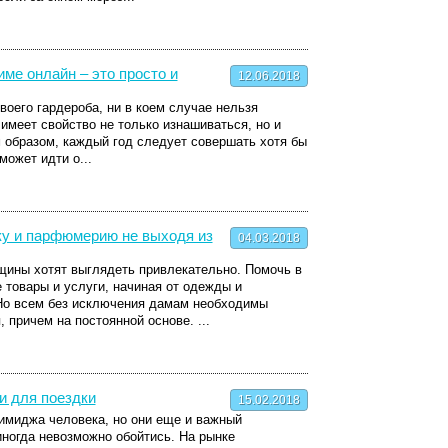
ме онлайн – это просто и
12.06.2018
воего гардероба, ни в коем случае нельзя
 имеет свойство не только изнашиваться, но и
 образом, каждый год следует совершать хотя бы
может идти о...
ку и парфюмерию не выходя из
04.03.2018
щины хотят выглядеть привлекательно. Помочь в
 товары и услуги, начиная от одежды и
Но всем без исключения дамам необходимы
 причем на постоянной основе. ...
и для поездки
15.02.2018
имиджа человека, но они еще и важный
 иногда невозможно обойтись. На рынке