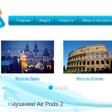
Главная
Видео
Новости
Визы и паспорта
Фото из Праги
Фото из Италии
Наушники Air Pods 2