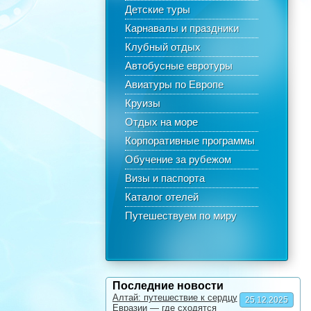
Детские туры
Карнавалы и праздники
Клубный отдых
Автобусные евротуры
Авиатуры по Европе
Круизы
Отдых на море
Корпоративные программы
Обучение за рубежом
Визы и паспорта
Каталог отелей
Путешествуем по миру
Последние новости
Алтай: путешествие к сердцу
25.12.2025
Евразии — где сходятся