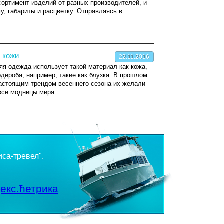
ортимент изделий от разных производителей, и
, габариты и расцветку. Отправляясь в...
 кожи
22.11.2016
яя одежда использует такой материал как кожа,
рдероба, например, такие как блузка. В прошлом
настоящим трендом весеннего сезона их желали
се модницы мира. ...
иса-тревел".