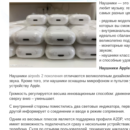
Наушники — это 
любит музыку. r
самых разных це
- рядовые модел
которых вы смож
- внутриканальн
идеально сбаланс
великолепно под
- мониторные на
звуком;
- наушники класс
и способные удо
Наушники Apple 
Наушники
airpods 2 поколения
отличаются великолепным дизайном,
звука. Кроме того, эти наушники оснащены микрофоном и пультом 
устройству Apple.
Громкость регулируется весьма инновационным способом: движение
сверху вниз – уменьшает.
С внутренней стороны поместились два световых индикатора, перв
другой информирует о соединении и вводе в режим сопряжения.
Одним из весомых плюсов является поддержка профиля A2DP, что 
имеет возможность подключаться сразу к нескольким устройствам,
телефона. Судя по отзывам пользователей, технических накладок п