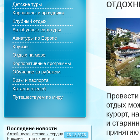
отдохн
Детские туры
Карнавалы и праздники
Клубный отдых
Автобусные евротуры
Авиатуры по Европе
Круизы
Отдых на море
Корпоративные программы
Обучение за рубежом
Визы и паспорта
Каталог отелей
Провести 
Путешествуем по миру
отдых мож
курорт, н
и старинн
Последние новости
принятию 
Алтай: путешествие к сердцу
25.12.2025
Евразии — где сходятся