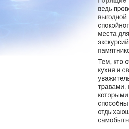
Горящие 
ведь пров
выгодной 
спокойног
места для
экскурсий
памятнико
Тем, кто 
кухня и с
уважител
травами, 
которыми 
способны
отдыхающ
самобытн