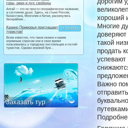
дорогим у
горы, реки и дух свободы
великоле
Алтай — это не просто географическое название,
а состояние души. Здесь, на стыке России,
Казахстана, Монголии и Китая, раскинулись
хороший и
бескрайние...
Многие ду
Казино Приморья приглашает
11.10.2015
туристов!
доверяют 
Всем известно, что такое казино и каким
такой низ
огромным спросом они в свое время
пользовались у городских постояльцев и гостей-
туристов. Однако игровой бум...
продать к
успевают 
снижаются
предложе
Важно пом
отправит
буквально
Заказать тур
путевками
Подробнее