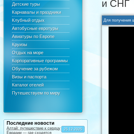
и СНГ
Детские туры
Карнавалы и праздники
Клубный отдых
Автобусные евротуры
Авиатуры по Европе
Круизы
Отдых на море
Корпоративные программы
Обучение за рубежом
Визы и паспорта
Каталог отелей
Путешествуем по миру
Последние новости
Алтай: путешествие к сердцу
25.12.2025
Евразии — где сходятся