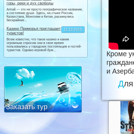
горы, реки и дух свободы
Алтай — это не просто географическое название,
а состояние души. Здесь, на стыке России,
Казахстана, Монголии и Китая, раскинулись
бескрайние...
Казино Приморья приглашает
11.10.2015
туристов!
Всем известно, что такое казино и каким
огромным спросом они в свое время
пользовались у городских постояльцев и гостей-
туристов. Однако игровой бум...
Кроме у
граждан
и Азерб
Для получения шенгенской визы отныне нужно
Заказать тур