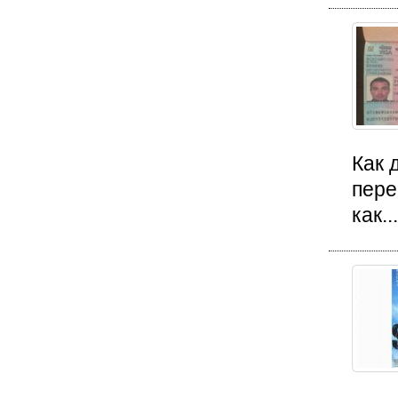
Как 
пере
как...