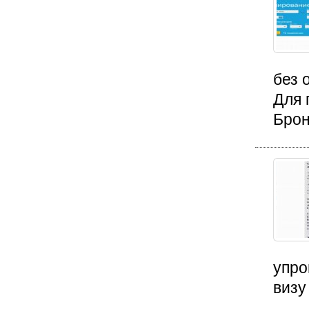
без 
Для 
Брон
упро
визу