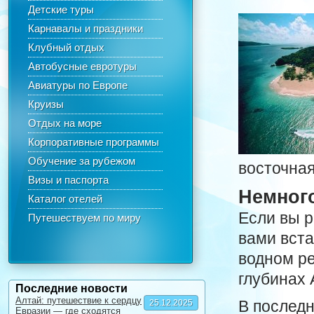
Детские туры
Карнавалы и праздники
Клубный отдых
Автобусные евротуры
Авиатуры по Европе
Круизы
Отдых на море
Корпоративные программы
Обучение за рубежом
восточная
Визы и паспорта
Немног
Каталог отелей
Если вы р
Путешествуем по миру
вами вста
водном ре
глубинах 
Последние новости
Алтай: путешествие к сердцу
В последн
25.12.2025
Евразии — где сходятся