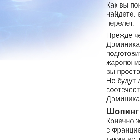
Как вы по
найдете, 
перелет.
Прежде ч
Доминика
подготови
жаропони
вы просто
Не будут 
соотечес
Доминика
Шопинг
Конечно ж
с Францие
также ест