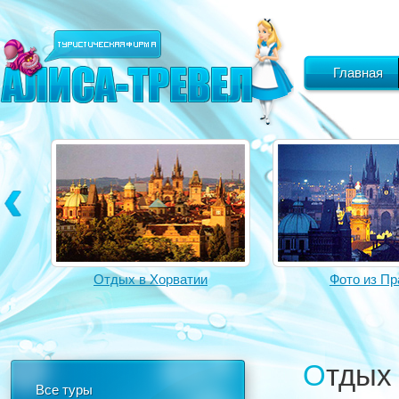
Главная
Отдых в Хорватии
Фото из Пр
Отды
Все туры