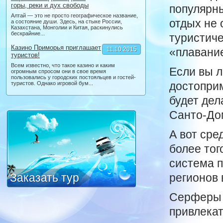
горы, реки и дух свободы
популярны
Алтай — это не просто географическое название,
отдых не 
а состояние души. Здесь, на стыке России,
Казахстана, Монголии и Китая, раскинулись
бескрайние...
туристиче
Казино Приморья приглашает
11.10.2015
«плавание
туристов!
Всем известно, что такое казино и каким
Если вы 
огромным спросом они в свое время
пользовались у городских постояльцев и гостей-
достоприм
туристов. Однако игровой бум...
будет дел
Санто-Дом
А вот сре
более тог
система п
Заказать тур
регионов 
Серферы 
привлекат