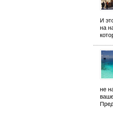
И эт
на н
кото
не н
ваше
Пред