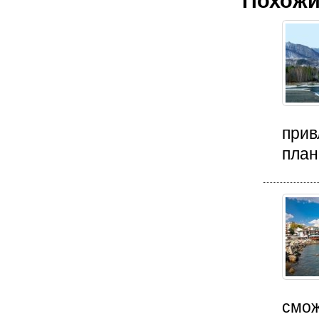
Похожи
прив
план
смож