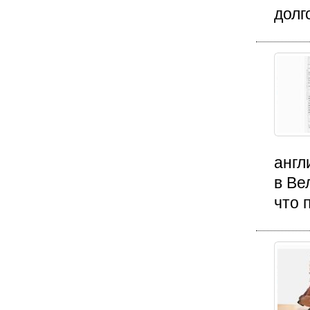
долг
англ
в Ве
что 