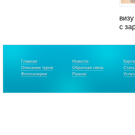
визу
с за
Главная
Новости
Карта
Описание туров
Обратная связь
Стать
Фотогалерея
Разное
Услуг