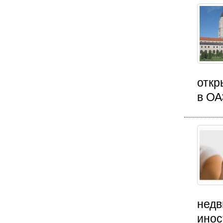
откр
в ОА
недв
инос