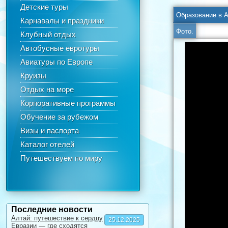
Детские туры
Карнавалы и праздники
Фото.
Клубный отдых
Автобусные евротуры
Авиатуры по Европе
Круизы
Отдых на море
Корпоративные программы
Обучение за рубежом
Визы и паспорта
Каталог отелей
Путешествуем по миру
Последние новости
Алтай: путешествие к сердцу
25.12.2025
Евразии — где сходятся