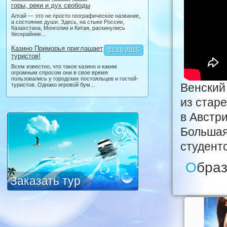
горы, реки и дух свободы
Алтай — это не просто географическое название,
а состояние души. Здесь, на стыке России,
Казахстана, Монголии и Китая, раскинулись
бескрайние...
Казино Приморья приглашает
11.10.2015
туристов!
Всем известно, что такое казино и каким
огромным спросом они в свое время
пользовались у городских постояльцев и гостей-
Венский
туристов. Однако игровой бум...
из стар
в Австр
Большая
студент
Образование в Австрии: Венский государственный
Заказать тур