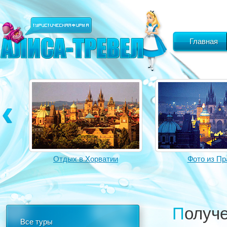
Главная
Отдых в Хорватии
Фото из Пра
Получ
Все туры