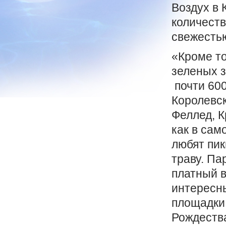
Воздух в 
количеств
свежесть
«Кроме то
зеленых з
почти 600
Королевск
Феллед, К
как в сам
любят пик
траву. Па
платный в
интересны
площадки 
Рождеств