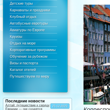
Детские туры
Карнавалы и праздники
Клубный отдых
Автобусные евротуры
Авиатуры по Европе
Круизы
Отдых на море
Корпоративные программы
Обучение за рубежом
Визы и паспорта
Каталог отелей
Путешествуем по миру
Последние новости
Алтай: путешествие к сердцу
25.12.2025
Корреспо
Евразии — где сходятся