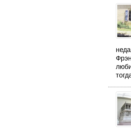
неда
Фрэн
люби
тогда