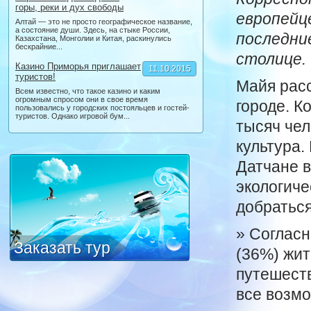
горы, реки и дух свободы
европейц
Алтай — это не просто географическое название,
а состояние души. Здесь, на стыке России,
последни
Казахстана, Монголии и Китая, раскинулись
бескрайние...
столице.
Казино Приморья приглашает
11.10.2015
туристов!
Майя расс
Всем известно, что такое казино и каким
огромным спросом они в свое время
городе. К
пользовались у городских постояльцев и гостей-
туристов. Однако игровой бум...
тысяч че
культура.
Датчане в
экологиче
добраться
» Соглас
Заказать тур
(36%) жит
путешеств
все возмо