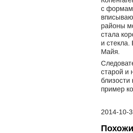
Копенгаге
с формами
вписывают
районы мо
стала кор
и стекла.
Майя.
Следовате
старой и 
близости 
пример ко
2014-10-3
Похожи