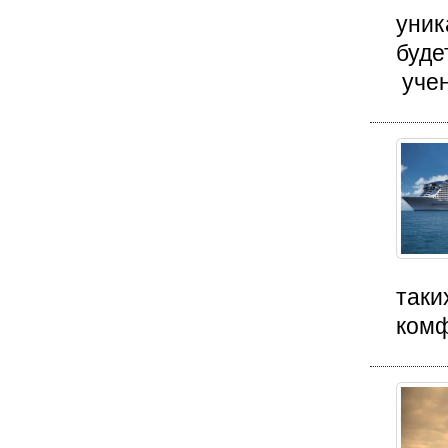
уник
буде
учен
таки
комф