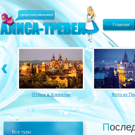
Главная
Отдых в Хорватии
Фото из Пр
После
Все туры