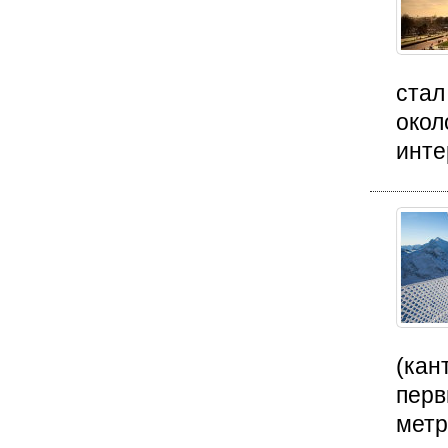
стал
окол
инте
(кан
перв
метро