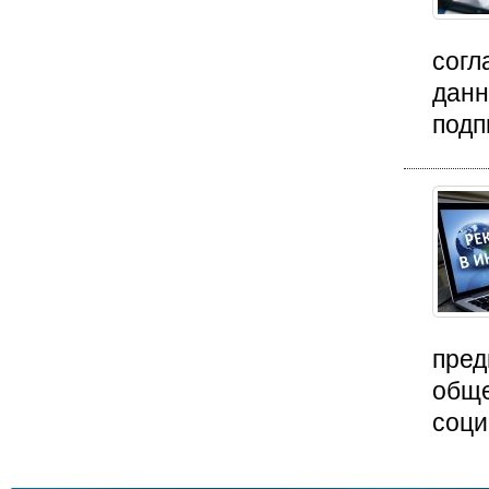
согл
данн
подп
пред
обще
соци