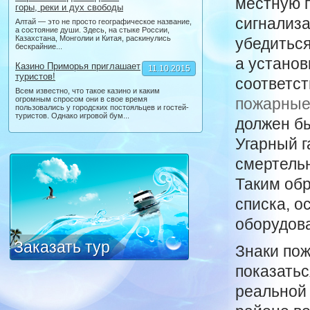
местную 
горы, реки и дух свободы
сигнализа
Алтай — это не просто географическое название,
а состояние души. Здесь, на стыке России,
Казахстана, Монголии и Китая, раскинулись
убедиться
бескрайние...
а установ
Казино Приморья приглашает
11.10.2015
туристов!
соответст
Всем известно, что такое казино и каким
огромным спросом они в свое время
пожарные
пользовались у городских постояльцев и гостей-
туристов. Однако игровой бум...
должен бы
Угарный г
смертель
Таким обр
списка, о
оборудова
Заказать тур
Знаки пож
показатьс
реальной 