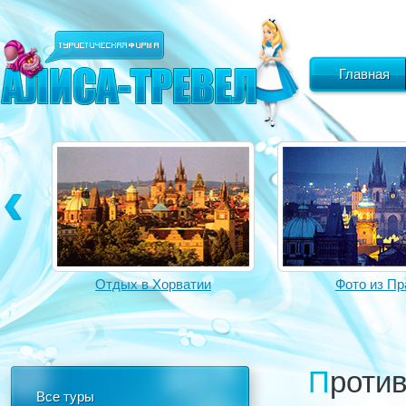
Главная
Отдых в Хорватии
Фото из Пр
Прот
Все туры