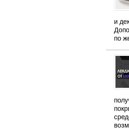
и де
Допо
по ж
полу
покр
сред
возм