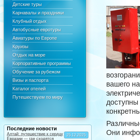
Детские туры
Карнавалы и праздники
Клубный отдых
Автобусные евротуры
Авиатуры по Европе
Круизы
Отдых на море
Корпоративные программы
Обучение за рубежом
возгорани
Визы и паспорта
вашего на
Каталог отелей
электриче
Путешествуем по миру
доступны 
конкретны
Различны
Последние новости
Они инфор
Алтай: путешествие к сердцу
25.12.2025
Евразии — где сходятся