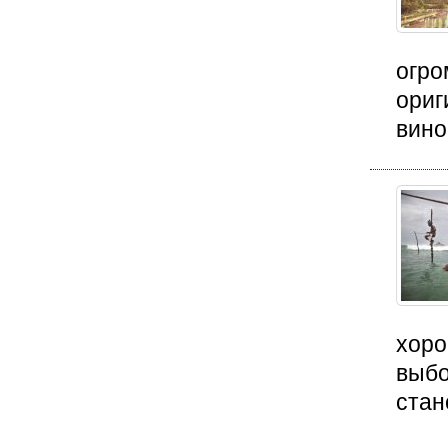
огро
ориг
вино
хоро
выбо
стан