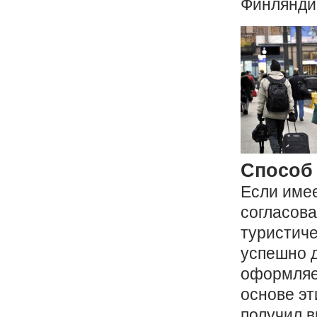
Финляндии
Способ
Если имее
согласова
туристиче
успешно д
оформляет
основе эт
получил в