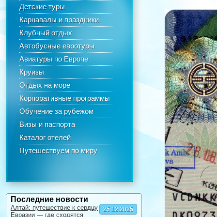
Детские туры
Карнавалы и праздники
Клубный отдых
Автобусные евротуры
Авиатуры по Европе
Круизы
Отдых на море
Корпоративные программы
Обучение за рубежом
Визы и паспорта
Каталог отелей
Путешествуем по миру
Последние новости
Алтай: путешествие к сердцу
25.12.2025
Евразии — где сходятся