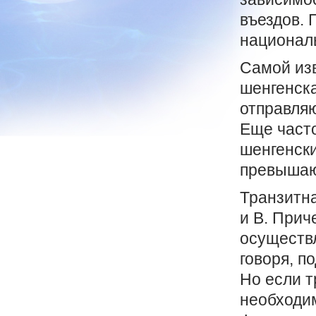
въездов. 
национал
Самой изв
шенгенска
отправля
Еще част
шенгенски
превышаю
Транзитна
и В. Прич
осуществл
говоря, п
Но если т
необходим