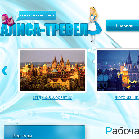
Главная
Отдых в Хорватии
Фото из Пр
Рабоч
Все туры