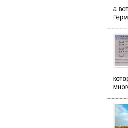
а во
Герм
кото
мног