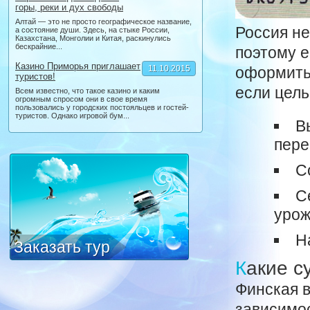
горы, реки и дух свободы
Алтай — это не просто географическое название,
Россия не
а состояние души. Здесь, на стыке России,
Казахстана, Монголии и Китая, раскинулись
бескрайние...
поэтому е
Казино Приморья приглашает
11.10.2015
оформить 
туристов!
если цель
Всем известно, что такое казино и каким
огромным спросом они в свое время
пользовались у городских постояльцев и гостей-
туристов. Однако игровой бум...
В
пере
С
С
урож
Н
Заказать тур
Какие 
Финская в
зависимос