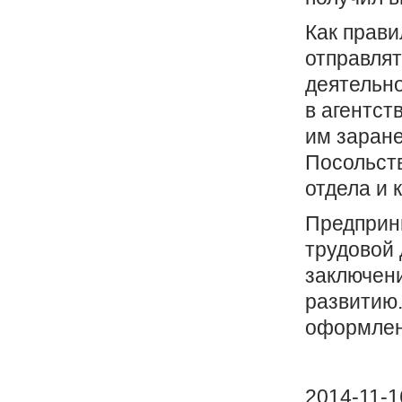
Как прави
отправлят
деятельно
в агентст
им заране
Посольств
отдела и 
Предприни
трудовой 
заключени
развитию.
оформлен
2014-11-1