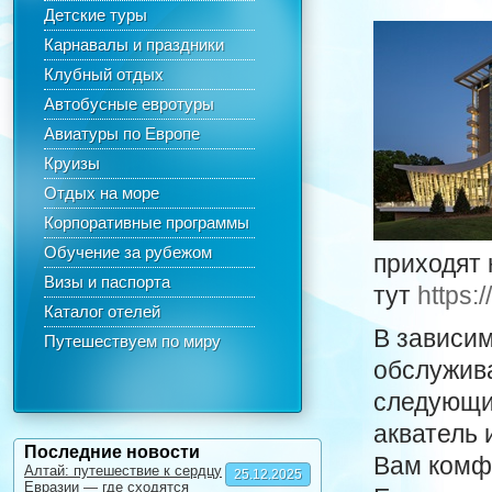
Детские туры
Карнавалы и праздники
Клубный отдых
Автобусные евротуры
Авиатуры по Европе
Круизы
Отдых на море
Корпоративные программы
Обучение за рубежом
приходят 
Визы и паспорта
тут
https:/
Каталог отелей
В зависим
Путешествуем по миру
обслужива
следующие
акватель 
Последние новости
Вам комф
Алтай: путешествие к сердцу
25.12.2025
Евразии — где сходятся