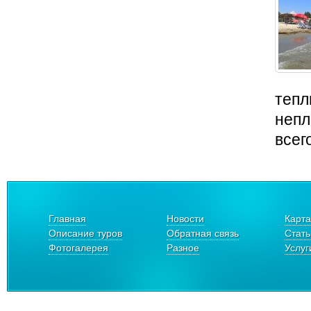
тепл
непл
всег
Главная
Новости
Карта
Описание туров
Обратная связь
Стать
Фотогалерея
Разное
Услуг