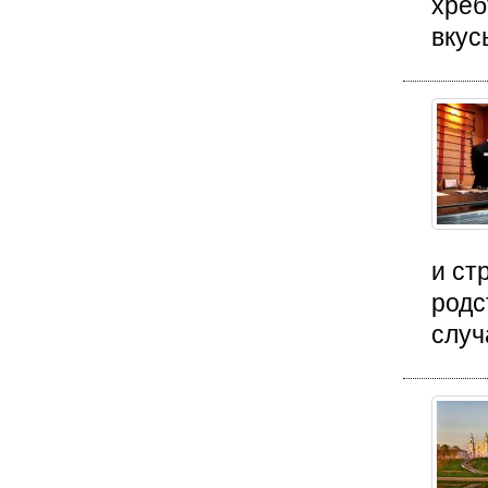
хреб
вкусы
и ст
родс
случ