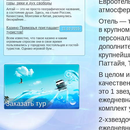
Евроотель
горы, реки и дух свободы
атмосфер
Алтай — это не просто географическое название,
а состояние души. Здесь, на стыке России,
Казахстана, Монголии и Китая, раскинулись
Отель — 
бескрайние...
Казино Приморья приглашает
в крупном
11.10.2015
туристов!
персонал
Всем известно, что такое казино и каким
огромным спросом они в свое время
дополнит
пользовались у городских постояльцев и гостей-
туристов. Однако игровой бум...
крупнейши
Паттайя, 
В целом и
качестве
это 1 зве
ежедневна
Заказать тур
комплект 
2-хзвездо
ежедневно