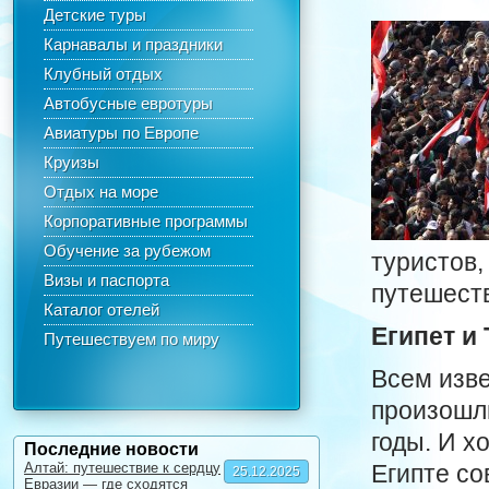
Детские туры
Карнавалы и праздники
Клубный отдых
Автобусные евротуры
Авиатуры по Европе
Круизы
Отдых на море
Корпоративные программы
Обучение за рубежом
туристов,
Визы и паспорта
путешест
Каталог отелей
Египет и
Путешествуем по миру
Всем изве
произошли
годы. И х
Последние новости
Алтай: путешествие к сердцу
Египте со
25.12.2025
Евразии — где сходятся