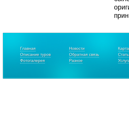
ориг
прин
Главная
Новости
Карта
Описание туров
Обратная связь
Стать
Фотогалерея
Разное
Услуг