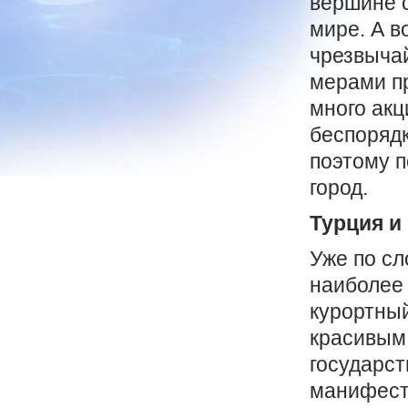
вершине 
мире. А в
чрезвычай
мерами пр
много акц
беспорядк
поэтому п
город.
Турция и
Уже по с
наиболее 
курортный
красивым 
государст
манифест