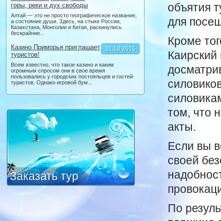
объятия т
горы, реки и дух свободы
Алтай — это не просто географическое название,
для посе
а состояние души. Здесь, на стыке России,
Казахстана, Монголии и Китая, раскинулись
бескрайние...
Кроме тог
Казино Приморья приглашает
11.10.2015
Каирский 
туристов!
Всем известно, что такое казино и каким
досматри
огромным спросом они в свое время
пользовались у городских постояльцев и гостей-
силовиков
туристов. Однако игровой бум...
силовикам
том, что 
акты.
Если вы в
своей без
надобност
Заказать тур
провокац
По резуль