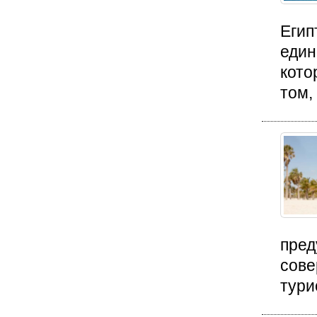
Егип
един
кото
том, 
пред
сове
тури