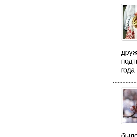
друж
подт
года
было