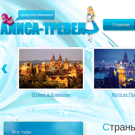
Главная
Отдых в Хорватии
Фото из Пр
Стран
Все туры