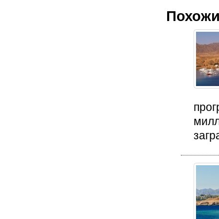
Похожи
прог
милл
загр