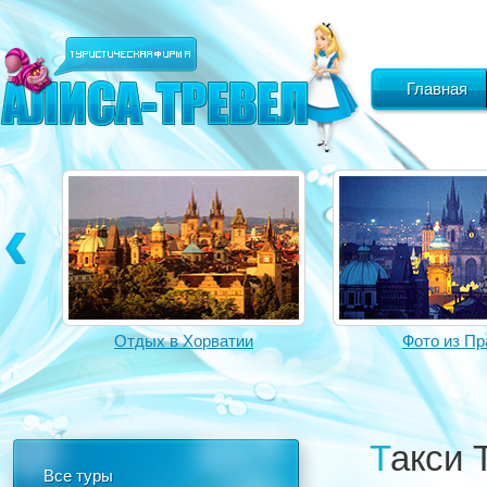
Главная
Отдых в Хорватии
Фото из Пр
Такси
Все туры