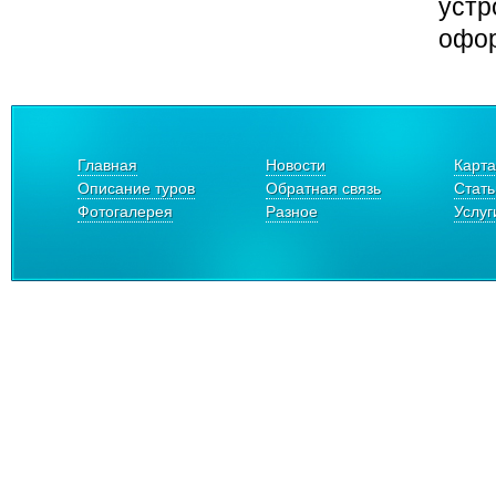
устр
офор
Главная
Новости
Карта
Описание туров
Обратная связь
Стать
Фотогалерея
Разное
Услуг