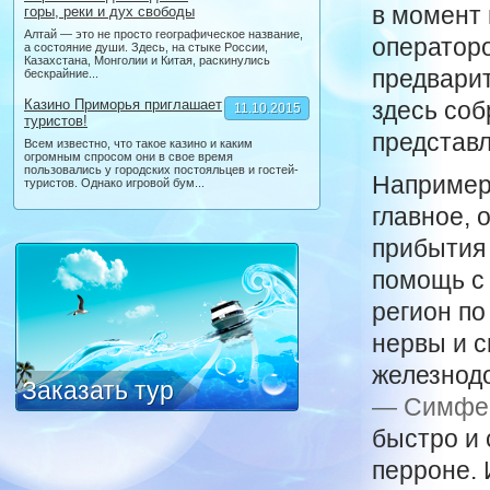
в момент 
горы, реки и дух свободы
Алтай — это не просто географическое название,
оператор
а состояние души. Здесь, на стыке России,
Казахстана, Монголии и Китая, раскинулись
предварит
бескрайние...
Казино Приморья приглашает
здесь со
11.10.2015
туристов!
представ
Всем известно, что такое казино и каким
огромным спросом они в свое время
пользовались у городских постояльцев и гостей-
Например
туристов. Однако игровой бум...
главное, 
прибытия 
помощь с 
регион по
нервы и с
железнод
Заказать тур
— Симфе
быстро и 
перроне. 