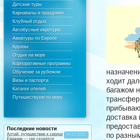
Детские туры
Карнавалы и праздники
Клубный отдых
Автобусные евротуры
Авиатуры по Европе
Круизы
Отдых на море
Корпоративные программы
назначен
Обучение за рубежом
ходит дал
Визы и паспорта
Каталог отелей
багажом н
Путешествуем по миру
трансфера
прибывающ
доставка 
предоста
Последние новости
по разным
Алтай: путешествие к сердцу
25.12.2025
Евразии — где сходятся