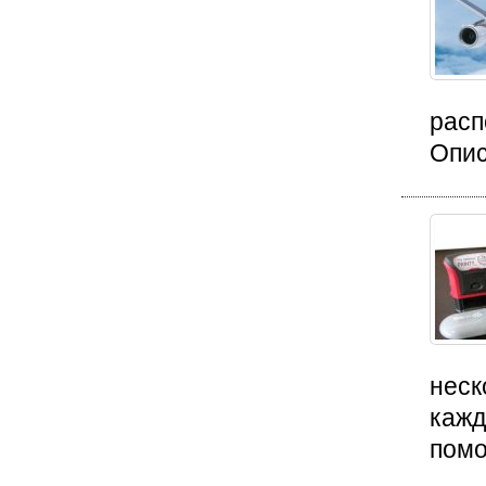
расп
Опис
неск
кажд
помо