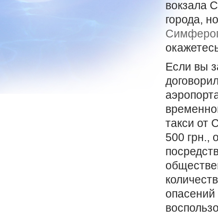
вокзала С
города, н
Симфероп
окажетесь
Если вы з
договорил
аэропорта
временног
такси от 
500 грн.,
посредств
обществен
количеств
опасений 
воспользо