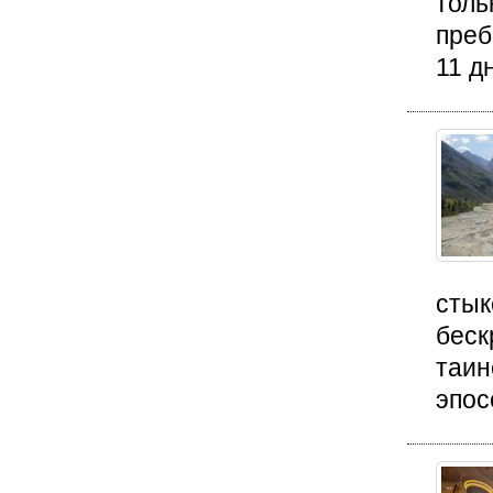
толь
преб
11 д
стык
беск
таин
эпосо