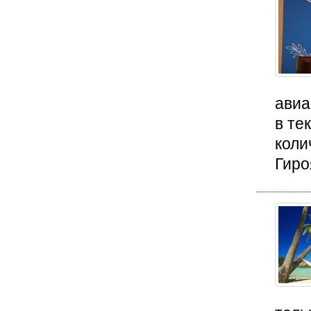
авиа
в те
коли
Гиро