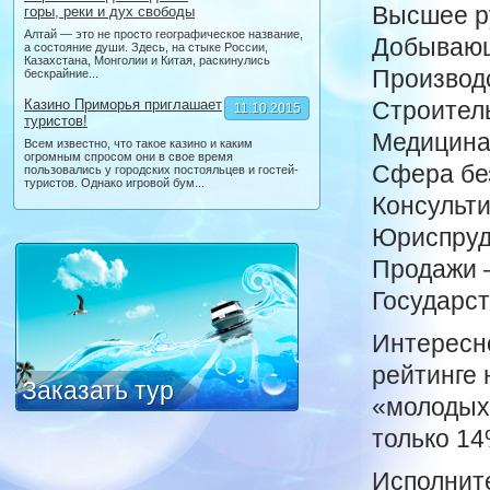
Высшее р
горы, реки и дух свободы
Алтай — это не просто географическое название,
Добывающ
а состояние души. Здесь, на стыке России,
Казахстана, Монголии и Китая, раскинулись
Производ
бескрайние...
Казино Приморья приглашает
Строител
11.10.2015
туристов!
Медицина
Всем известно, что такое казино и каким
огромным спросом они в свое время
Сфера бе
пользовались у городских постояльцев и гостей-
туристов. Однако игровой бум...
Консульт
Юриспруд
Продажи 
Государс
Интересно
рейтинге 
Заказать тур
«молодых 
только 1
Исполнит