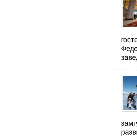
гост
Феде
заве
замг
разв