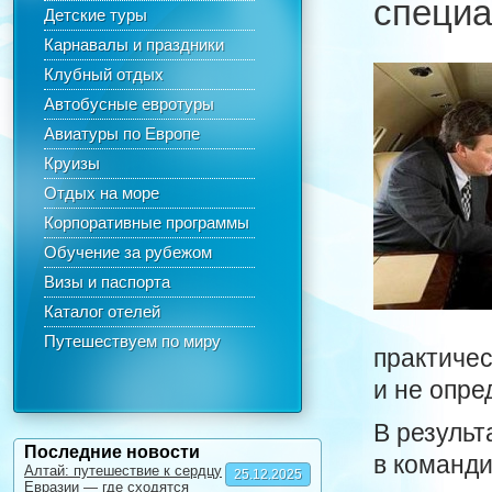
специа
Детские туры
Карнавалы и праздники
Клубный отдых
Автобусные евротуры
Авиатуры по Европе
Круизы
Отдых на море
Корпоративные программы
Обучение за рубежом
Визы и паспорта
Каталог отелей
Путешествуем по миру
практичес
и не опре
В результ
Последние новости
в команд
Алтай: путешествие к сердцу
25.12.2025
Евразии — где сходятся