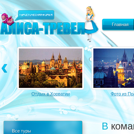
Главная
Отдых в Хорватии
Фото из Пр
В командировки выезжают всего 26%
Все туры