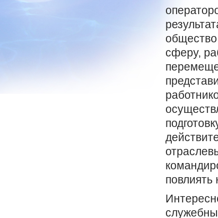
операторо
результат
общество 
сферу, ра
перемещен
представ
работнико
осуществл
подготовк
действите
отраслевы
командиро
повлиять 
Интересно
служебны