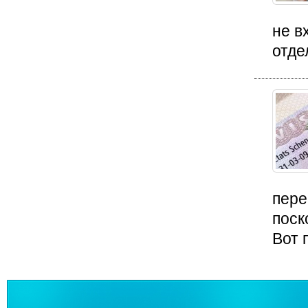
не в
отде
пере
поск
Вот 