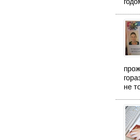
годо
прож
гора
не т