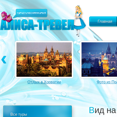
Главная
Отдых в Хорватии
Фото из Пр
Вид н
Все туры