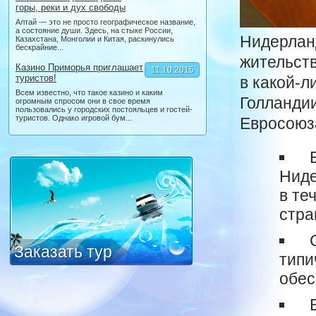
горы, реки и дух свободы
Алтай — это не просто географическое название,
а состояние души. Здесь, на стыке России,
Нидерланд
Казахстана, Монголии и Китая, раскинулись
бескрайние...
жительств
Казино Приморья приглашает
11.10.2015
туристов!
в какой-л
Всем известно, что такое казино и каким
Голландии
огромным спросом они в свое время
пользовались у городских постояльцев и гостей-
туристов. Однако игровой бум...
Евросоюза
Б
Ниде
в те
стра
С
Заказать тур
типи
обес
В