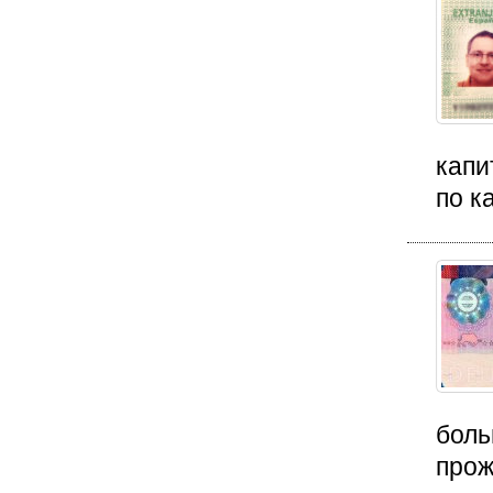
капи
по к
боль
прож