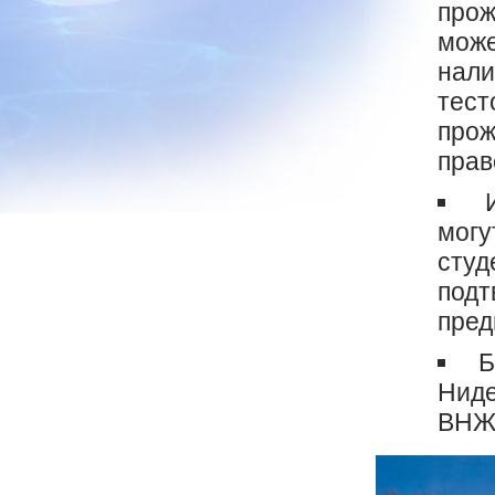
прож
може
нали
тест
прож
прав
И
могу
студ
подт
пред
Б
Ниде
ВНЖ