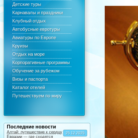
Детские туры
Карнавалы и праздники
Клубный отдых
Автобусные евротуры
Авиатуры по Европе
Круизы
Отдых на море
Корпоративные программы
Обучение за рубежом
Визы и паспорта
Каталог отелей
Путешествуем по миру
Последние новости
Алтай: путешествие к сердцу
25.12.2025
Евразии — где сходятся