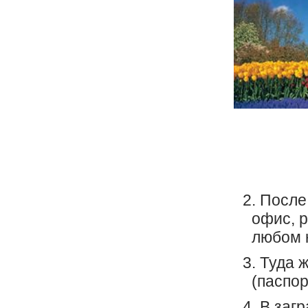
После
офис, 
любом 
Туда 
(паспор
В загр