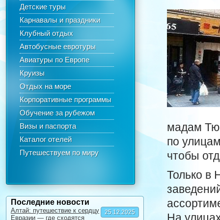
Детские туры
Карнавалы и праздники
Клубный отдых
Автобусные евротуры
Авиатуры по Европе
Круизы
Отдых на море
Корпоративные программы
Обучение за рубежом
мадам Тюс
Визы и паспорта
Каталог отелей
по улицам
Путешествуем по миру
чтобы отд
Только в 
заведений
ассортим
Последние новости
Алтай: путешествие к сердцу
25.12.2025
На улицах
Евразии — где сходятся