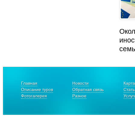
Окол
инос
семь
Главная
Новости
Карта
Описание туров
Обратная связь
Стать
Фотогалерея
Разное
Услуг