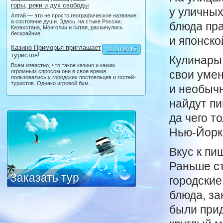
горы, реки и дух свободы
у уличных
Алтай — это не просто географическое название,
а состояние души. Здесь, на стыке России,
блюда пра
Казахстана, Монголии и Китая, раскинулись
бескрайние...
и японско
Казино Приморья приглашает
11.10.2015
туристов!
Кулинары,
Всем известно, что такое казино и каким
огромным спросом они в свое время
свои умен
пользовались у городских постояльцев и гостей-
туристов. Однако игровой бум...
и необычн
найдут пи
да чего т
Нью-Йорк
Вкус к п
Раньше с
Заказать тур
городские
блюда, за
были прид