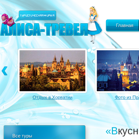
Главная
Отдых в Хорватии
Фото из Пр
«Вку
Все туры