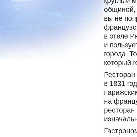
круглый м
общиной, 
вы не поп
французс
в отеле Р
и пользуе
города. Т
который г
Ресторан
в 1831 го
парижским
на францу
ресторан 
изначальн
Гастроном