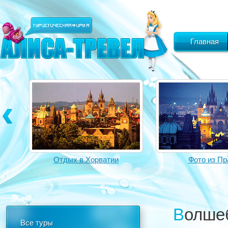
Главная
Фото из Праги
Фото из И
Волше
Все туры