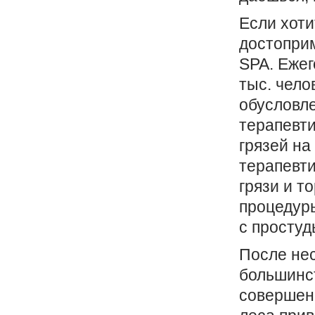
Если хоти
достоприм
SPA. Еже
тыс. чело
обусловле
терапевти
грязей на
терапевти
грязи и т
процедуры
с простуд
После нес
большинст
совершен