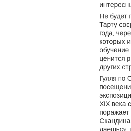
интересны
Не будет 
Тарту сос
года, чер
которых 
обучение 
ценится р
других ст
Гуляя по 
посещения
экспозици
XIX века 
поражает 
Скандинав
даешься, 