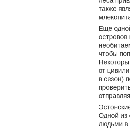
леса прив
также явл
млекопит
Еще одной
островов 
необитаем
чтобы поп
Некоторы
от цивили
в сезон) 
проверить
отправляя
Эстонски
Одной из 
людьми в 