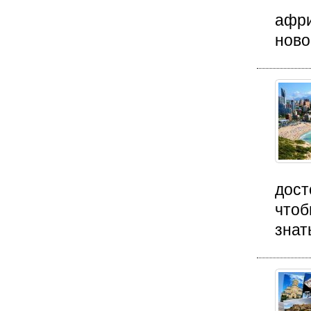
афри
ново
дост
чтоб
знат