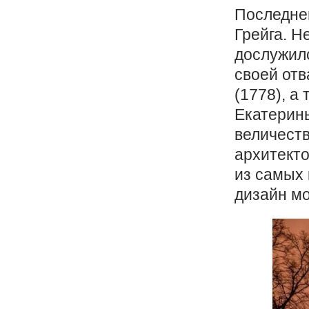
Последней
Грейга. Н
дослужилс
своей отв
(1778), 
Екатерины
величеств
архитекто
из самых 
дизайн мо