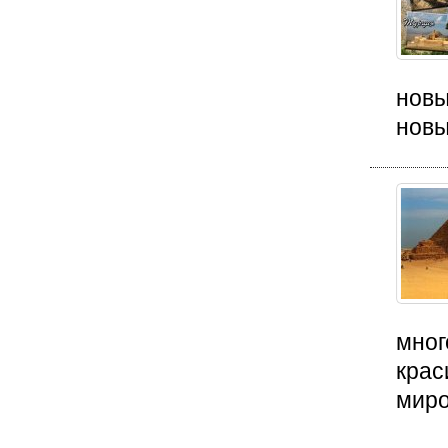
новы
новы
мног
крас
миро