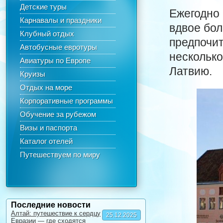
Детские туры
Ежегодно
Карнавалы и праздники
вдвое бол
Клубный отдых
предпочит
Автобусные евротуры
несколько
Авиатуры по Европе
Латвию.
Круизы
Отдых на море
Корпоративные программы
Обучение за рубежом
Визы и паспорта
Каталог отелей
Путешествуем по миру
Последние новости
Алтай: путешествие к сердцу
25.12.2025
Евразии — где сходятся