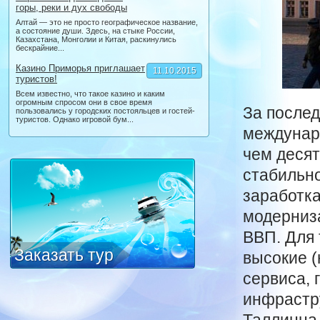
горы, реки и дух свободы
Алтай — это не просто географическое название,
а состояние души. Здесь, на стыке России,
Казахстана, Монголии и Китая, раскинулись
бескрайние...
Казино Приморья приглашает
11.10.2015
туристов!
Всем известно, что такое казино и каким
огромным спросом они в свое время
За послед
пользовались у городских постояльцев и гостей-
туристов. Однако игровой бум...
междунаро
чем десят
стабильно
заработка
модерниза
ВВП. Для 
Заказать тур
высокие (
сервиса, 
инфрастру