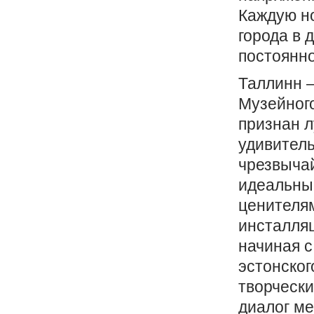
Каждую но
города в 
постоянн
Таллинн —
Музейног
признан л
удивитель
чрезвычай
идеальным
ценителям
инсталляц
начиная с
эстонског
творческ
диалог ме