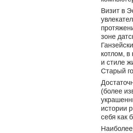
Визит в Э
увлекател
протяжени
зоне датс
Ганзейски
котлом, в
и стиле ж
Старый го
Достаточн
(более из
украшенн
истории 
себя как 
Наиболее