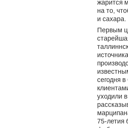
жарится м
на то, чт
и сахара.
Первым ц
старейша
таллиннск
источника
производс
известным
сегодня в
клиентам
уходили в
рассказы
марципана
75-летия