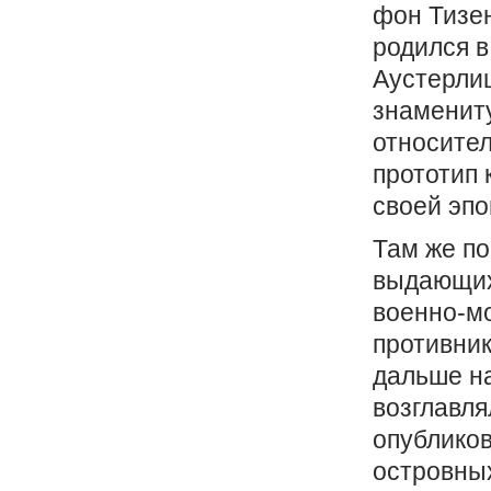
фон Тизен
родился в
Аустерлиц
знамениту
относител
прототип 
своей эпо
Там же по
выдающих
военно-мо
противни
дальше н
возглавля
опубликов
островных