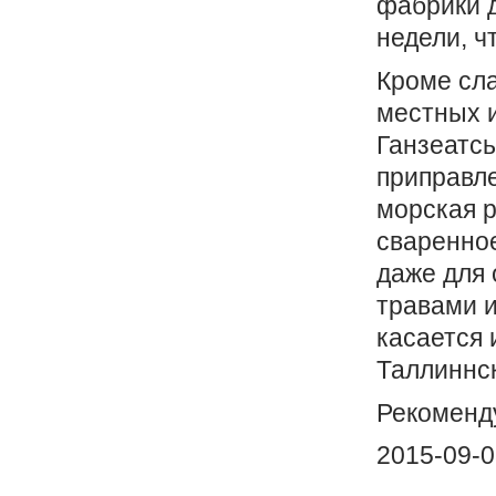
фабрики д
недели, ч
Кроме сла
местных и
Ганзеатсь
приправл
морская р
сваренно
даже для 
травами и
касается 
Таллиннск
Рекоменду
2015-09-0