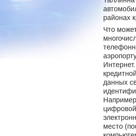
Таллинна 
автомобил
районах к
Что может
многочис
телефонны
аэропорту
Интернет.
кредитно
данных св
идентифик
Например,
цифровой 
электронн
место (по
компьюте