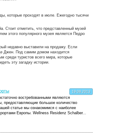
ды, которые проходят в июле. Ежегодно тысячи
а. Стоит отметить, что представленный музей
лем этого популярного музея является Педро
орый недавно выставили на продажу. Если
оде Джен. Под самим домом находится
м среди туристов всего мира, которые
деть эту загадку истории.
орты
19.08.2013
достаточно востребованными являются
ы, предоставляющие большое количество
нашей статье мы ознакомимся с наиболее
ортами Европы. Wellness Residenz Schalber...