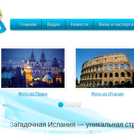
Главная
Видео
Новости
Визы и паспорта
Фото из Праги
Фото из Италии
Загадочная Испания — уникальная ст