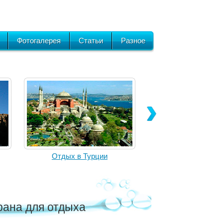
Фотогалерея
Статьи
Разное
Отдых в Турции
рана для отдыха