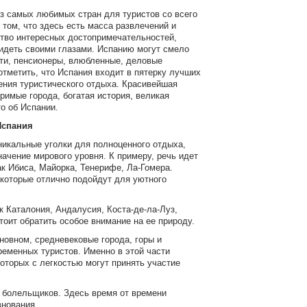
из самых любимых стран для туристов со всего
 том, что здесь есть масса развлечений и
тво интересных достопримечательностей,
видеть своими глазами. Испанию могут смело
ети, пенсионеры, влюбленные, деловые
отметить, что Испания входит в пятерку лучших
ения туристического отдыха. Красивейшая
римые города, богатая история, великая
то об Испании.
Испания
никальные уголки для полноценного отдыха,
ачение мирового уровня. К примеру, речь идет
ак Ибиса, Майорка, Тенерифе, Ла-Гомера.
 которые отлично подойдут для уютного
к Каталония, Андалусия, Коста-де-ла-Луз,
оит обратить особое внимание на ее природу.
сновном, средневековые города, горы и
еменных туристов. Именно в этой части
оторых с легкостью могут принять участие
о болельщиков. Здесь время от времени
внования.