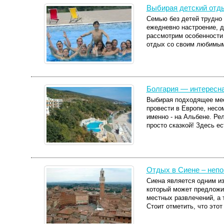
Выбирая детский отды
Семью без детей трудно
ежедневно настроение, д
рассмотрим особенности 
отдых со своим любимым
Болгария — интересна
Выбирая подходящее мес
провести в Европе, несо
именно - на Альбене. Р
просто сказкой! Здесь ес
Отдых в Сиене – непо
Сиена является одним из
который может предложи
местных развлечений, а 
Стоит отметить, что этот