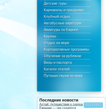
Детские туры
Карнавалы и праздники
Клубный отдых
Автобусные евротуры
Авиатуры по Европе
Круизы
Отдых на море
Корпоративные программы
Обучение за рубежом
Визы и паспорта
Каталог отелей
Путешествуем по миру
Последние новости
Алтай: путешествие к сердцу
25.12.2025
Евразии — где сходятся