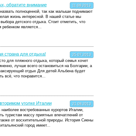
х, обратите внимание
11.08.2013
 назвать полноценной, так как малыши поднимают
елая жизнь интересной. В нашей статье мы
выбора детского отдыха. Стоит отметить, что
 ребенком является...
я страна для отдыха!
25.07.2013
то для пляжного отдыха, который семья хочет
мненно, лучше всего остановиться на Болгарии, а
елаксирующий отдых Для детей Альбена будет
ть всё, что понравится...
вторимом уголке Италии
21.08.2013
 наиболее востребованных курортов Италии,
ть туристам массу приятных впечатлений от
также от восхитительной природы. История Сиены
 итальянский город имеет...