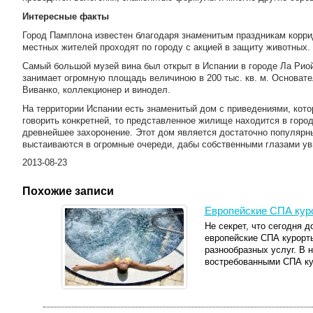
Интересные факты
Город Памплона известен благодаря знаменитым праздникам корри
местных жителей проходят по городу с акцией в защиту животных.
Самый большой музей вина был открыт в Испании в городе Ла Риой
занимает огромную площадь величиною в 200 тыс. кв. м. Основате
Виванко, коллекционер и винодел.
На территории Испании есть знаменитый дом с приведениями, кот
говорить конкретней, то представленное жилище находится в гор
древнейшее захоронение. Этот дом является достаточно популярны
выстаиваются в огромные очереди, дабы собственными глазами уви
2013-08-23
Похожие записи
Европейские СПА кур
Не секрет, что сегодня 
европейские СПА курорт
разнообразных услуг. В 
востребованными СПА кур