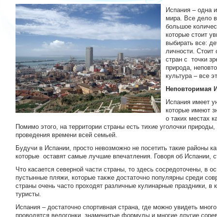
Испания – одна 
мира. Все дело в
большое количес
которые стоит у
выбирать все: д
личности. Стоит 
стран с точки зр
природа, неповто
культура – все э
Неповторимая 
Испания имеет у
которые имеют зн
о таких местах к
Помимо этого, на территории страны есть тихие уголочки природы,
проведения времени всей семьей.
Будучи в Испании, просто невозможно не посетить такие районы ка
которые оставят самые лучшие впечатления. Говоря об Испании, ст
Что касается северной части страны, то здесь сосредоточены, в о
пустынные пляжи, которые также достаточно популярны среди совр
страны очень часто проходят различные кулинарные праздники, в к
туристы.
Испания – достаточно спортивная страна, где можно увидеть мног
проводятся велогонки, знаменитые формулы и многие другие соре