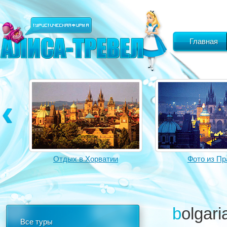
Главная
Отдых в Хорватии
Фото из Пр
bolgar
Все туры