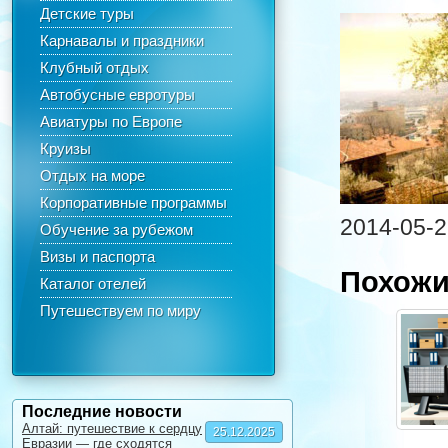
Детские туры
Карнавалы и праздники
Клубный отдых
Автобусные евротуры
Авиатуры по Европе
Круизы
Отдых на море
Корпоративные программы
2014-05-2
Обучение за рубежом
Визы и паспорта
Похожи
Каталог отелей
Путешествуем по миру
Последние новости
Алтай: путешествие к сердцу
25.12.2025
Евразии — где сходятся