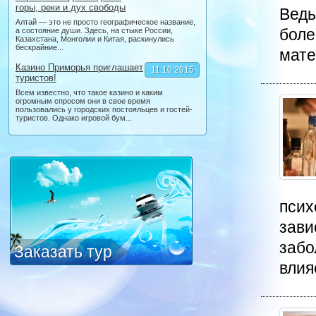
горы, реки и дух свободы
Ведь
Алтай — это не просто географическое название,
боле
а состояние души. Здесь, на стыке России,
Казахстана, Монголии и Китая, раскинулись
бескрайние...
мате
Казино Приморья приглашает
11.10.2015
туристов!
Всем известно, что такое казино и каким
огромным спросом они в свое время
пользовались у городских постояльцев и гостей-
туристов. Однако игровой бум...
псих
зави
забо
Заказать тур
влияе