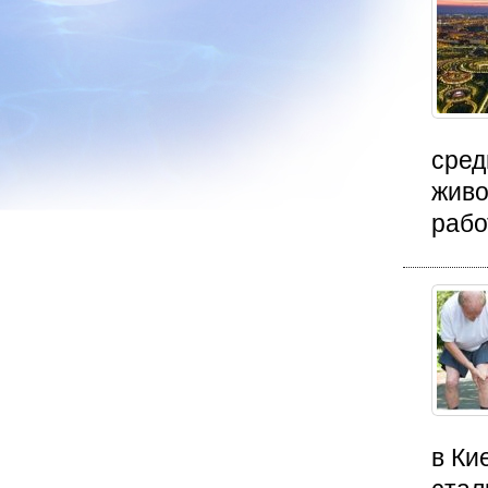
сред
живо
рабо
в Ки