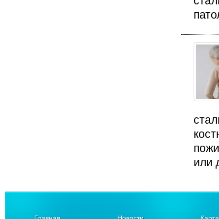
стал
пато
стал
кост
пожи
или 
Главная
Новости
Карта