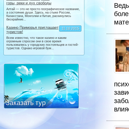
горы, реки и дух свободы
Ведь
Алтай — это не просто географическое название,
боле
а состояние души. Здесь, на стыке России,
Казахстана, Монголии и Китая, раскинулись
бескрайние...
мате
Казино Приморья приглашает
11.10.2015
туристов!
Всем известно, что такое казино и каким
огромным спросом они в свое время
пользовались у городских постояльцев и гостей-
туристов. Однако игровой бум...
псих
зави
забо
Заказать тур
влияе