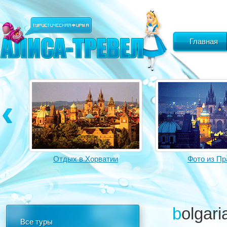
Главная
Отдых в Хорватии
Фото из Пр
bolgar
Все туры