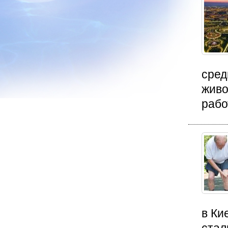
сред
живо
рабо
в Ки