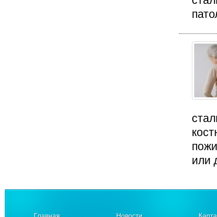
стал
пато
стал
кост
пожи
или 
Главная
Новости
Карта