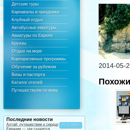
Детские туры
Карнавалы и праздники
Клубный отдых
Автобусные евротуры
Авиатуры по Европе
Круизы
Отдых на море
Корпоративные программы
2014-05-2
Обучение за рубежом
Визы и паспорта
Похожи
Каталог отелей
Путешествуем по миру
Последние новости
Алтай: путешествие к сердцу
25.12.2025
Евразии — где сходятся