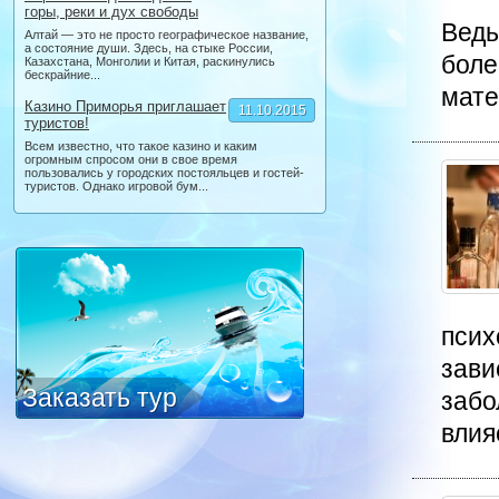
горы, реки и дух свободы
Ведь
Алтай — это не просто географическое название,
а состояние души. Здесь, на стыке России,
боле
Казахстана, Монголии и Китая, раскинулись
бескрайние...
мате
Казино Приморья приглашает
11.10.2015
туристов!
Всем известно, что такое казино и каким
огромным спросом они в свое время
пользовались у городских постояльцев и гостей-
туристов. Однако игровой бум...
псих
зави
Заказать тур
забо
влияе