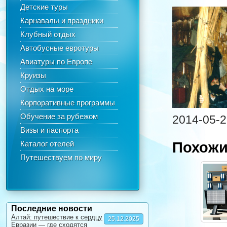
Детские туры
Карнавалы и праздники
Клубный отдых
Автобусные евротуры
Авиатуры по Европе
Круизы
Отдых на море
Корпоративные программы
Обучение за рубежом
2014-05-2
Визы и паспорта
Каталог отелей
Похожи
Путешествуем по миру
Последние новости
Алтай: путешествие к сердцу
25.12.2025
Евразии — где сходятся