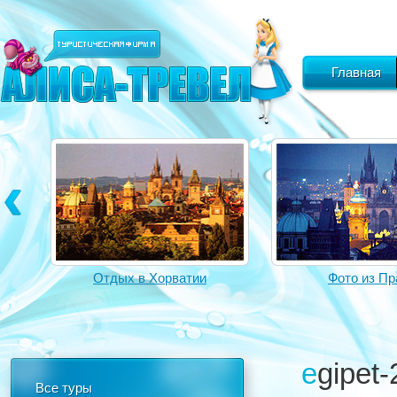
Главная
Отдых в Хорватии
Фото из Пр
egipet-
Все туры