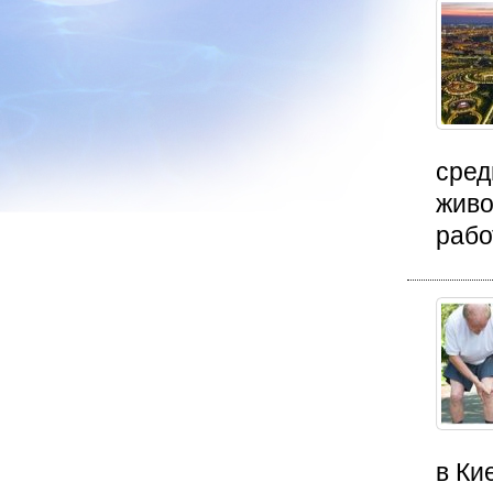
сред
живо
рабо
в Ки