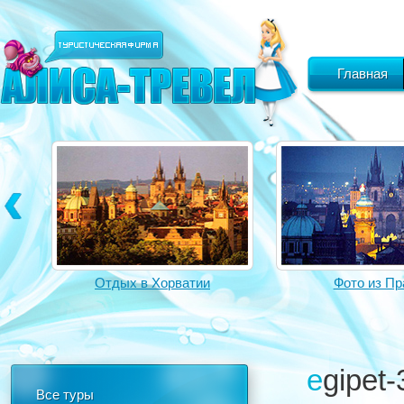
Главная
Отдых в Хорватии
Фото из Пр
egipet-
Все туры