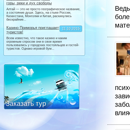
горы, реки и дух свободы
Ведь
Алтай — это не просто географическое название,
а состояние души. Здесь, на стыке России,
боле
Казахстана, Монголии и Китая, раскинулись
бескрайние...
мате
Казино Приморья приглашает
11.10.2015
туристов!
Всем известно, что такое казино и каким
огромным спросом они в свое время
пользовались у городских постояльцев и гостей-
туристов. Однако игровой бум...
псих
зави
Заказать тур
забо
влияе