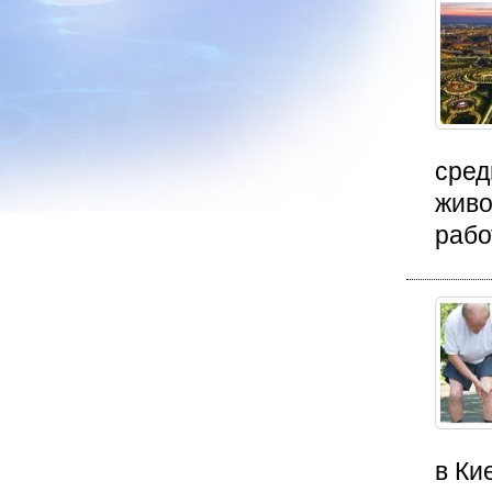
сред
живо
рабо
в Ки