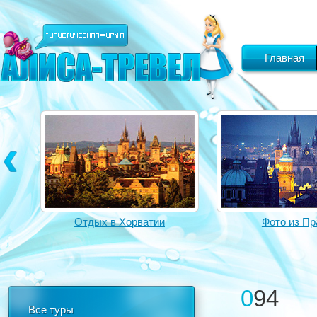
Главная
Отдых в Хорватии
Фото из Пр
094
Все туры