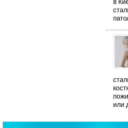
в Ки
стал
пато
стал
кост
пожи
или 