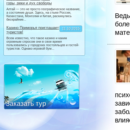
горы, реки и дух свободы
Алтай — это не просто географическое название,
а состояние души. Здесь, на стыке России,
Ведь
Казахстана, Монголии и Китая, раскинулись
бескрайние...
боле
Казино Приморья приглашает
11.10.2015
мате
туристов!
Всем известно, что такое казино и каким
огромным спросом они в свое время
пользовались у городских постояльцев и гостей-
туристов. Однако игровой бум...
псих
зави
Заказать тур
забо
влияе