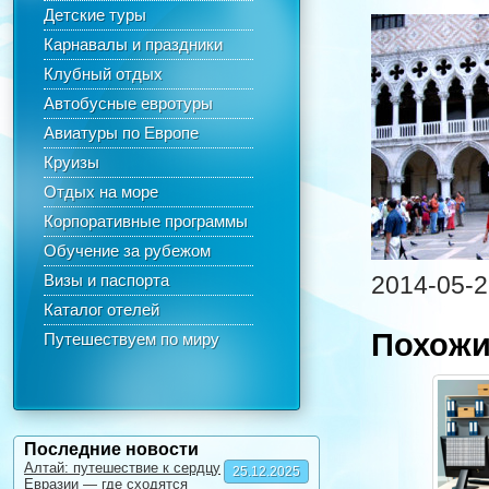
Детские туры
Карнавалы и праздники
Клубный отдых
Автобусные евротуры
Авиатуры по Европе
Круизы
Отдых на море
Корпоративные программы
Обучение за рубежом
Визы и паспорта
2014-05-2
Каталог отелей
Похожи
Путешествуем по миру
Последние новости
Алтай: путешествие к сердцу
25.12.2025
Евразии — где сходятся