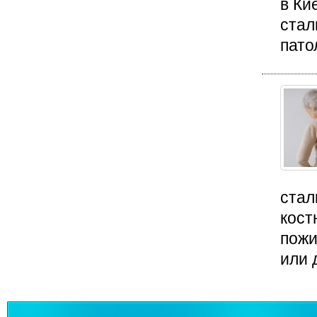
в Ки
стал
пато
стал
кост
пожи
или 