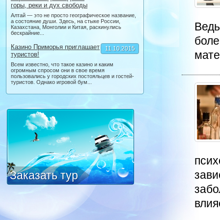
горы, реки и дух свободы
Алтай — это не просто географическое название,
а состояние души. Здесь, на стыке России,
Ведь
Казахстана, Монголии и Китая, раскинулись
бескрайние...
боле
Казино Приморья приглашает
11.10.2015
мате
туристов!
Всем известно, что такое казино и каким
огромным спросом они в свое время
пользовались у городских постояльцев и гостей-
туристов. Однако игровой бум...
псих
зави
Заказать тур
забо
влияе