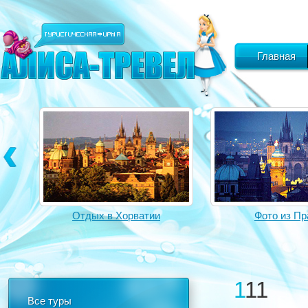
Главная
Отдых в Хорватии
Фото из Пр
111
Все туры