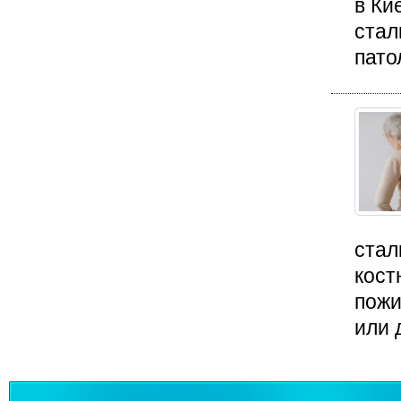
в Ки
стал
пато
стал
кост
пожи
или 