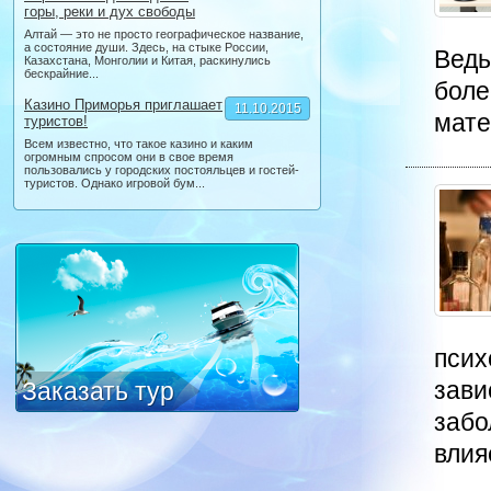
горы, реки и дух свободы
Алтай — это не просто географическое название,
а состояние души. Здесь, на стыке России,
Ведь
Казахстана, Монголии и Китая, раскинулись
бескрайние...
боле
Казино Приморья приглашает
11.10.2015
мате
туристов!
Всем известно, что такое казино и каким
огромным спросом они в свое время
пользовались у городских постояльцев и гостей-
туристов. Однако игровой бум...
псих
зави
Заказать тур
забо
влияе