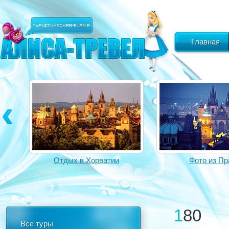
Главная
Отдых в Хорватии
Фото из Пр
180
Все туры