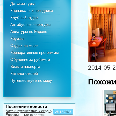
Детские туры
Карнавалы и праздники
Клубный отдых
Автобусные евротуры
Авиатуры по Европе
Круизы
Отдых на море
Корпоративные программы
Обучение за рубежом
Визы и паспорта
2014-05-2
Каталог отелей
Похожи
Путешествуем по миру
Последние новости
Алтай: путешествие к сердцу
25.12.2025
Евразии — где сходятся