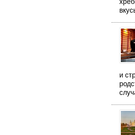
хреб
вкусы
и ст
родс
случ