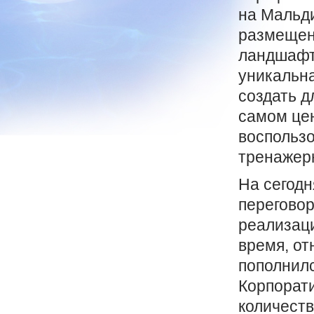
на Мальд
размещен
ландшафт
уникальн
создать 
самом цен
воспользо
тренажерн
На сегодн
переговор
реализаци
время, от
пополнилс
Корпорат
количеств