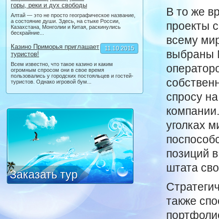
горы, реки и дух свободы
В то же в
Алтай — это не просто географическое название,
а состояние души. Здесь, на стыке России,
проекты с
Казахстана, Монголии и Китая, раскинулись
бескрайние...
всему мир
Казино Приморья приглашает
11.10.2015
выбраны М
туристов!
Всем известно, что такое казино и каким
операторо
огромным спросом они в свое время
пользовались у городских постояльцев и гостей-
собственн
туристов. Однако игровой бум...
спросу на
компании.
уголках м
поспособс
позиций в
штата сво
Заказать тур
Стратеги
также спо
портфолио