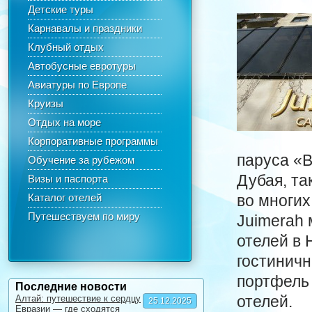
Детские туры
Карнавалы и праздники
Клубный отдых
Автобусные евротуры
Авиатуры по Европе
Круизы
Отдых на море
Корпоративные программы
паруса «B
Обучение за рубежом
Дубая, т
Визы и паспорта
Каталог отелей
во многих
Путешествуем по миру
Juimerah 
отелей в 
гостиничн
портфель 
Последние новости
отелей.
Алтай: путешествие к сердцу
25.12.2025
Евразии — где сходятся