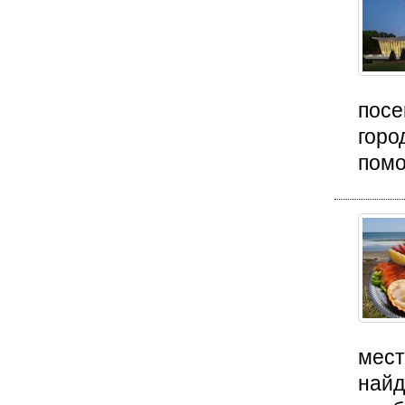
посе
горо
помо
мест
найд