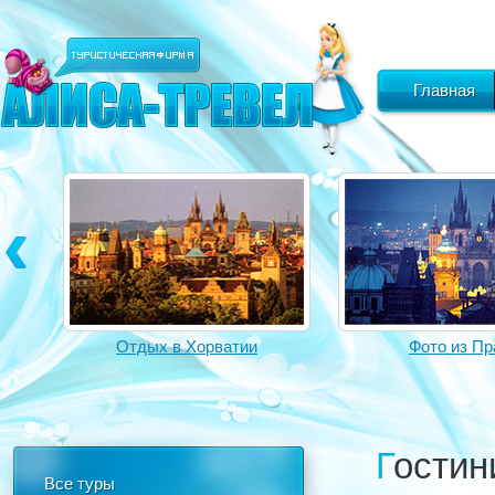
Главная
Отдых в Хорватии
Фото из Пр
Гости
Все туры