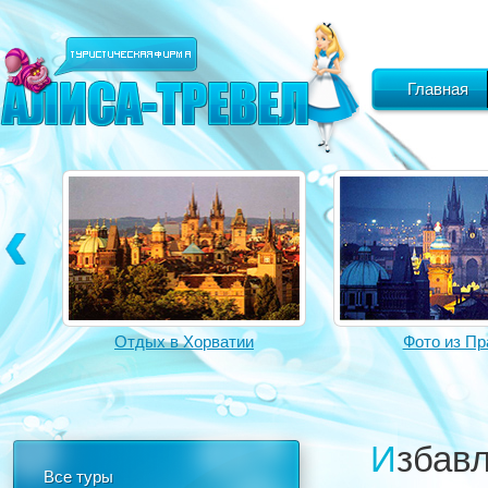
Главная
Отдых в Хорватии
Фото из Пр
Избав
Все туры