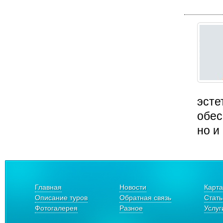
эсте
обес
но и
Главная
Новости
Карта
Описание туров
Обратная связь
Стать
Фотогалерея
Разное
Услуг