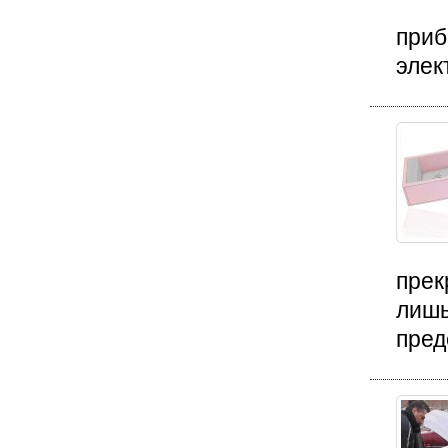
приб
элек
прек
лишь
пред