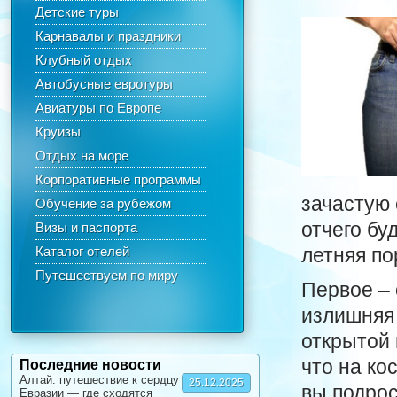
Детские туры
Карнавалы и праздники
Клубный отдых
Автобусные евротуры
Авиатуры по Европе
Круизы
Отдых на море
Корпоративные программы
зачастую 
Обучение за рубежом
отчего бу
Визы и паспорта
Каталог отелей
летняя по
Путешествуем по миру
Первое – 
излишняя 
открытой 
что на ко
Последние новости
Алтай: путешествие к сердцу
25.12.2025
вы подрос
Евразии — где сходятся