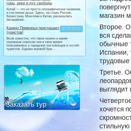
горы, реки и дух свободы
повергнут
Алтай — это не просто географическое название,
а состояние души. Здесь, на стыке России,
магазин м
Казахстана, Монголии и Китая, раскинулись
бескрайние...
Второе. О
Казино Приморья приглашает
11.10.2015
туристов!
вся сдела
Всем известно, что такое казино и каким
огромным спросом они в свое время
обычные т
пользовались у городских постояльцев и гостей-
туристов. Однако игровой бум...
Испании, 
трудовые 
Третье. 
леопардов
выглядит 
Четвертое
Заказать тур
хочется п
скромност
стильную 