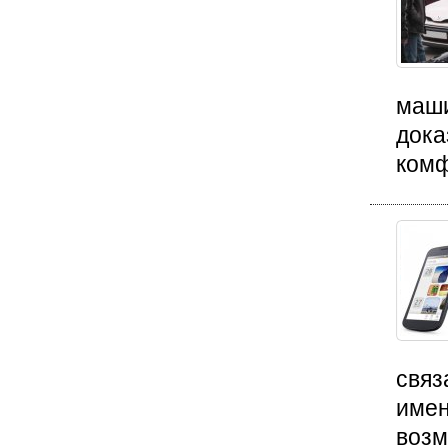
маши
дока
комф
связ
имен
возм