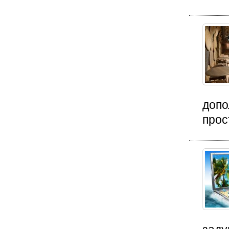
допо
прос