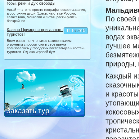
горы, реки и дух свободы
Мальдивс
Алтай — это не просто географическое название,
а состояние души. Здесь, на стыке России,
По своей
Казахстана, Монголии и Китая, раскинулись
бескрайние...
уникальн
Казино Приморья приглашает
11.10.2015
туристов!
водах экв
Всем известно, что такое казино и каким
лучшее ме
огромным спросом они в свое время
пользовались у городских постояльцев и гостей-
туристов. Однако игровой бум...
безмятежн
природы, 
Каждый и
сказочны
и красот
утопающи
Заказать тур
кокосовых
тропичес
кристальн