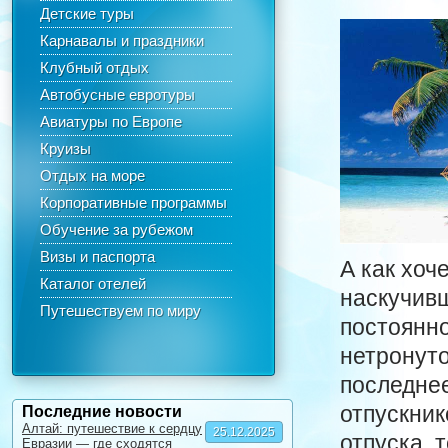
Детские туры
Карнавалы и праздники
Клубный отдых
Автобусные евротуры
Авиатуры по Европе
Круизы
Отдых на море
Корпоративные программы
Обучение за рубежом
Визы и паспорта
А как хоч
Каталог отелей
наскучивш
Путешествуем по миру
постоянно
нетронуто
последнее
отпускник
Последние новости
Алтай: путешествие к сердцу
25.12.2025
отпуска, 
Евразии — где сходятся