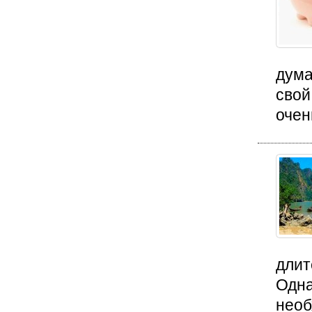
дума
свой
очень
длит
Одна
необ