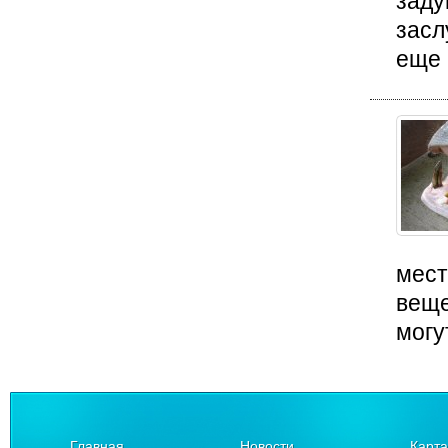
заду
засл
еще 
мест
веще
могу
Главная
Новости
Карта