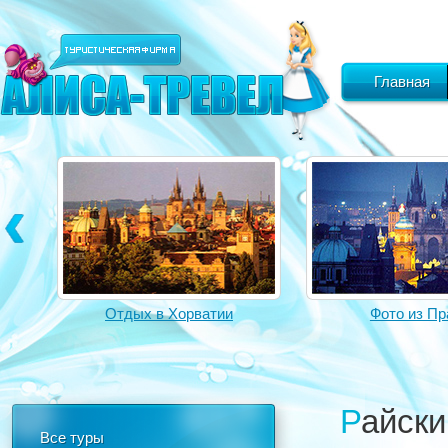
Главная
Отдых в Хорватии
Фото из Пр
Райск
Все туры