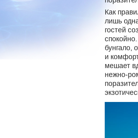
поразите
Как прави
лишь одна
гостей со
спокойно.
бунгало, 
и комфор
мешает в
нежно-ром
поразите
экзотиче