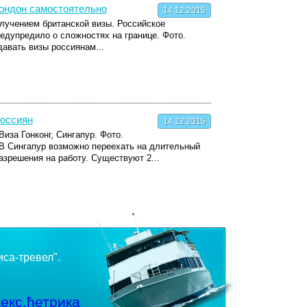
Лондон самостоятельно
14.12.2015
лучением британской визы. Российское
едупредило о сложностях на границе. Фото.
авать визы россиянам...
россиян
14.12.2015
иза Гонконг, Сингапур. Фото.
 В Сингапур возможно переехать на длительный
азрешения на работу. Существуют 2...
иса-тревел".