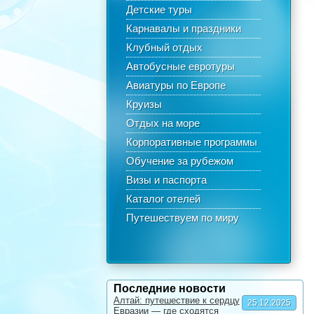
Детские туры
Карнавалы и праздники
Клубный отдых
Автобусные евротуры
Авиатуры по Европе
Круизы
Отдых на море
Корпоративные программы
Обучение за рубежом
Визы и паспорта
Каталог отелей
Путешествуем по миру
Последние новости
Алтай: путешествие к сердцу
25.12.2025
Евразии — где сходятся