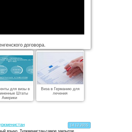
енгенского договора.
енты для визы в
Виза в Германию для
иненные Штаты
лечения
Америки
Туркменистан
14.12.2015
ный язычо. Туркменистан-самое закрытое