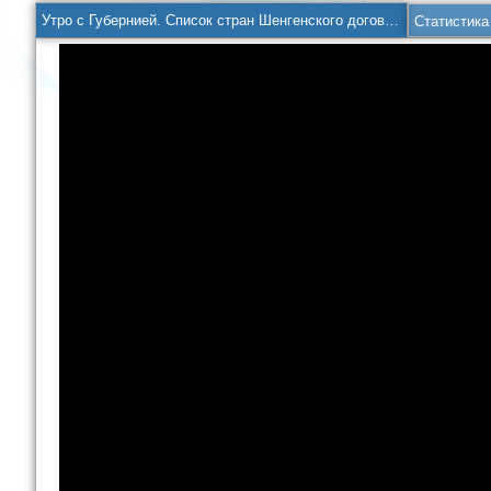
Утро с Губернией. Список стран Шенгенского договора.
Статистика