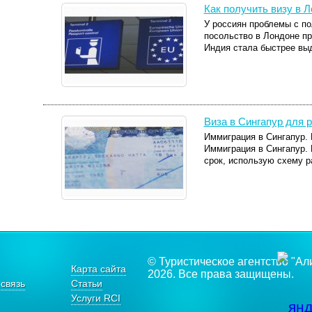
Как получить визу в 
У россиян проблемы с по
посольство в Лондоне пр
Индия стала быстрее выд
Виза в Сингапур для 
Иммиграция в Сингапур. В
Иммиграция в Сингапур.
срок, использую схему р
© Туристическое агентство "Ал
Карта сайта
2026. Все права защищены.
связь
Статьи
Услуги RCI