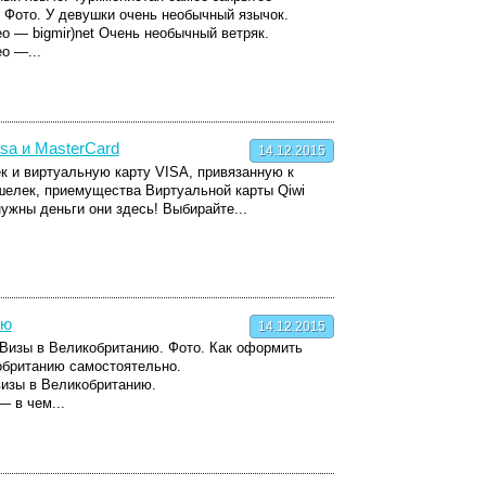
 Фото. У девушки очень необычный язычок.
 — bigmir)net Очень необычный ветряк.
о —...
sa и MasterCard
14.12.2015
к и виртуальную карту VISA, привязанную к
шелек, приемущества Виртуальной карты Qiwi
нужны деньги они здесь! Выбирайте...
ию
14.12.2015
 Визы в Великобританию. Фото. Как оформить
обританию самостоятельно.
визы в Великобританию.
 в чем...