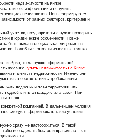
обрести недвижимости на Кипре,
узнать много информации и получить
тствующих специалистов. Цены формируются
 зависимости от разных факторов, критериев и
ьный участок, предварительно нужно проверить
стики и юридические особенности. Позже
жна быть выдана специальная лицензия на
участка. Подобные тонкости известные только
.
кт выбран, тогда нужно оформить всё
есть желание
купить недвижимость на Кипре
,
мпаний и агентств недвижимости. Именно они
ументов в соответствии с требованиями.
жен быть подробный план территории или
ть подробный план каждого из этажей. При
ены в план.
с конкретной компанией. В дальнейшем условия
ранее следует сформировать такие условия,
а нужно сразу же насторожиться. В такой
чтобы всё сделать быстро и правильно. Есть
недвижимости.