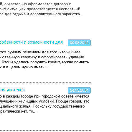
й, обязательно оформляется договор с
орых ситуациях предоставляется бесплатный
юс для отдыха и дополнительного заработка.
собенности и возможности для
06.08.2014
ется лучшим решением для того, чтобы была
обственную квартиру и сформировать удачные
 Чтобы удалось получить кредит, нужно помнить
х и в целом нужно иметь...
ая ипотека»
24.05.2014
то в каждом городе при городском совете имеется
лучшении жилищных условий. Проще говоря, это
циального жилья. Поскольку государственного
актически нет, то...