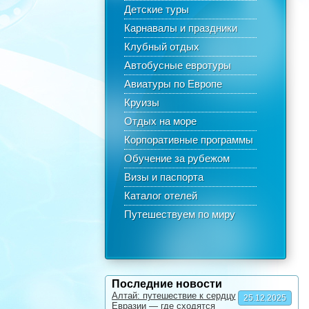
Детские туры
Карнавалы и праздники
Клубный отдых
Автобусные евротуры
Авиатуры по Европе
Круизы
Отдых на море
Корпоративные программы
Обучение за рубежом
Визы и паспорта
Каталог отелей
Путешествуем по миру
Последние новости
Алтай: путешествие к сердцу
25.12.2025
Евразии — где сходятся