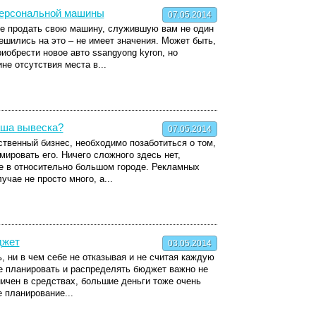
персональной машины
07.05.2014
ие продать свою машину, служившую вам не один
решились на это – не имеет значения. Может быть,
иобрести новое авто ssangyong kyron, но
не отсутствия места в...
аша вывеска?
07.05.2014
ственный бизнес, необходимо позаботиться о том,
мировать его. Ничего сложного здесь нет,
е в относительно большом городе. Рекламных
учае не просто много, а...
джет
03.05.2014
, ни в чем себе не отказывая и не считая каждую
е планировать и распределять бюджет важно не
ничен в средствах, большие деньги тоже очень
 планирование...