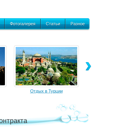
Фотогалерея
Статьи
Разное
Отдых в Турции
онтракта