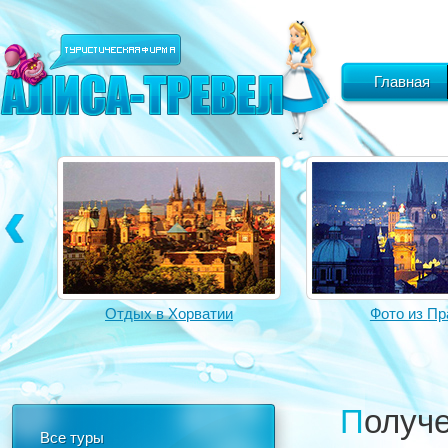
Главная
Отдых в Хорватии
Фото из Пр
Получ
Все туры