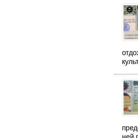
отдо
куль
пред
ней 