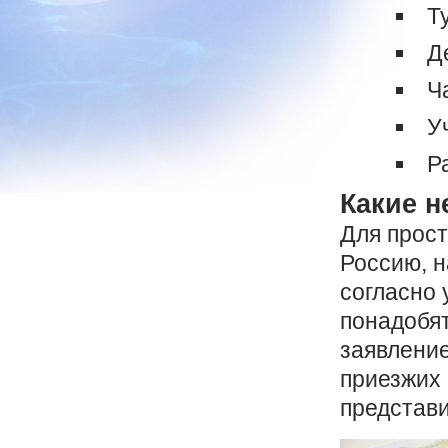
Т
Д
Ч
У
Р
Какие 
Для прост
Россию, н
согласно
понадобят
заявление
приезжих 
представи