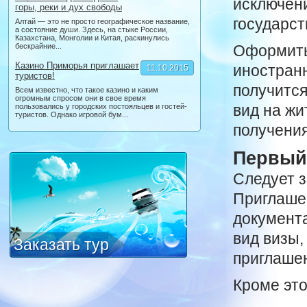
исключени
горы, реки и дух свободы
государст
Алтай — это не просто географическое название,
а состояние души. Здесь, на стыке России,
Казахстана, Монголии и Китая, раскинулись
бескрайние...
Оформить
Казино Приморья приглашает
иностранн
11.10.2015
туристов!
получится
Всем известно, что такое казино и каким
огромным спросом они в свое время
вид на жи
пользовались у городских постояльцев и гостей-
туристов. Однако игровой бум...
получения
Первый
Следует з
Приглашен
документа
вид визы,
Заказать тур
приглаше
Кроме это