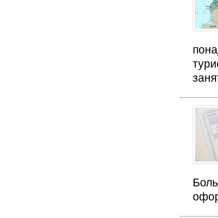
пона
тури
занят
Боль
офор