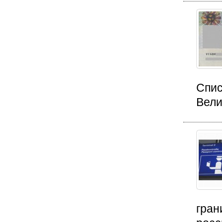
Спис
Вели
гран