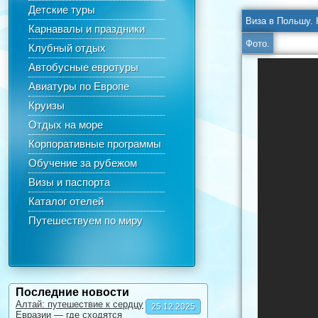
Детские туры
Карнавалы и праздники
Фото.
Клубный отдых
Автобусные евротуры
Авиатуры по Европе
Круизы
Отдых на море
Корпоративные программы
Обучение за рубежом
Визы и паспорта
Каталог отелей
Путешествуем по миру
Последние новости
Алтай: путешествие к сердцу
25.12.2025
Евразии — где сходятся