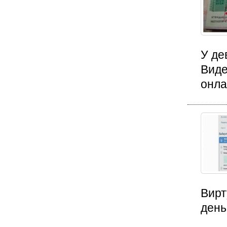
У де
Виде
онла
Вирт
день