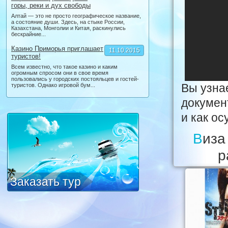
горы, реки и дух свободы
Алтай — это не просто географическое название,
а состояние души. Здесь, на стыке России,
Казахстана, Монголии и Китая, раскинулись
бескрайние...
Казино Приморья приглашает
11.10.2015
туристов!
Всем известно, что такое казино и каким
огромным спросом они в свое время
пользовались у городских постояльцев и гостей-
Вы узнае
туристов. Однако игровой бум...
докумен
и как о
Виза в Польшу. Как открыть Национальную («D»)
р
Заказать тур